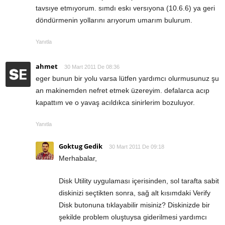
tavsıye etmıyorum. sımdı eskı versıyona (10.6.6) ya geri
döndürmenin yollarını arıyorum umarım bulurum.
Yanıtla
ahmet
30 Mart 2011 De 08:36
eger bunun bir yolu varsa lütfen yardımcı olurmusunuz şu
an makinemden nefret etmek üzereyim. defalarca acıp
kapattım ve o yavaş acıldıkca sinirlerim bozuluyor.
Yanıtla
Goktug Gedik
30 Mart 2011 De 09:18
Merhabalar,
Disk Utility uygulaması içerisinden, sol tarafta sabit
diskinizi seçtikten sonra, sağ alt kısımdaki Verify
Disk butonuna tıklayabilir misiniz? Diskinizde bir
şekilde problem oluştuysa giderilmesi yardımcı