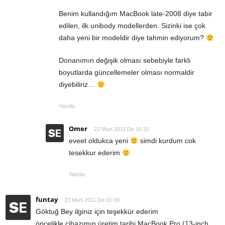
Benim kullandığım MacBook late-2008 diye tabir
edilen, ilk unibody modellerden. Sizinki ise çok
daha yeni bir modeldir diye tahmin ediyorum?
Donanımın değişik olması sebebiyle farklı
boyutlarda güncellemeler olması normaldir
diyebiliriz…
Yanıtla
Omer
22 Mart 2011 De 16:31
eveet oldukca yeni
simdi kurdum cok
tesekkur ederim
Yanıtla
funtay
23 Mart 2011 De 01:09
Göktuğ Bey ilginiz için teşekkür ederim
öncelikle,cihazımın üretim tarihi MacBook Pro (13-inch,