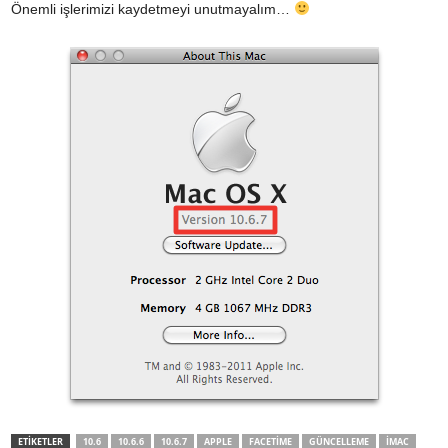
Önemli işlerimizi kaydetmeyi unutmayalım…
ETİKETLER
10.6
10.6.6
10.6.7
APPLE
FACETIME
GÜNCELLEME
IMAC