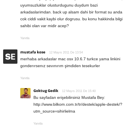
uyumsuzluklar olusturdugunu duydum bazi
arkadaslarimdan. back up alsam dahi bir format su anda
cok ciddi vakit kaybi olur dogrusu. bu konu hakkinda bilgi
sahibi olan var midir acep?
Yanıtla
mustafa kose
12 Mayıs 2011 De 13:54
merhaba arkadaslar mac osx 10.6.7 turkce yama linkini
gonderırsenız sevınırım şimdiden tesekurler
Yanıtla
Goktug Gedik
12 Mayıs 2011 De 15:40
Bu sayfadan erişebilirsiniz Mustafa Bey:
http://www.bilkom.com.tr/tr/destek/apple-destek/?
utm_source=sihirlielma
Yanıtla