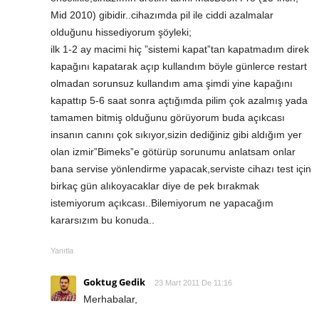
Mid 2010) gibidir..cihazımda pil ile ciddi azalmalar
olduğunu hissediyorum şöyleki;
ilk 1-2 ay macimi hiç ”sistemi kapat”tan kapatmadım direk
kapağını kapatarak açıp kullandım böyle günlerce restart
olmadan sorunsuz kullandım ama şimdi yine kapağını
kapattıp 5-6 saat sonra açtığımda pilim çok azalmış yada
tamamen bitmiş olduğunu görüyorum buda açıkcası
insanın canını çok sıkıyor,sizin dediğiniz gibi aldığım yer
olan izmir”Bimeks”e götürüp sorunumu anlatsam onlar
bana servise yönlendirme yapacak,serviste cihazı test için
birkaç gün alıkoyacaklar diye de pek bırakmak
istemiyorum açıkcası..Bilemiyorum ne yapacağım
kararsızım bu konuda..
Yanıtla
Goktug Gedik
23 Mart 2011 De 11:16
Merhabalar,