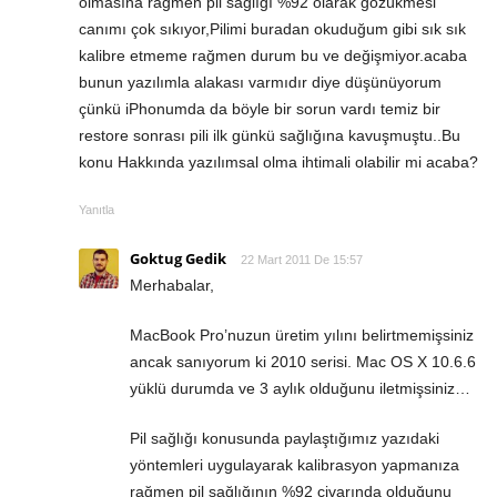
olmasına rağmen pil sağlığı %92 olarak gözükmesi
canımı çok sıkıyor,Pilimi buradan okuduğum gibi sık sık
kalibre etmeme rağmen durum bu ve değişmiyor.acaba
bunun yazılımla alakası varmıdır diye düşünüyorum
çünkü iPhonumda da böyle bir sorun vardı temiz bir
restore sonrası pili ilk günkü sağlığına kavuşmuştu..Bu
konu Hakkında yazılımsal olma ihtimali olabilir mi acaba?
Yanıtla
Goktug Gedik
22 Mart 2011 De 15:57
Merhabalar,
MacBook Pro’nuzun üretim yılını belirtmemişsiniz
ancak sanıyorum ki 2010 serisi. Mac OS X 10.6.6
yüklü durumda ve 3 aylık olduğunu iletmişsiniz…
Pil sağlığı konusunda paylaştığımız yazıdaki
yöntemleri uygulayarak kalibrasyon yapmanıza
rağmen pil sağlığının %92 civarında olduğunu