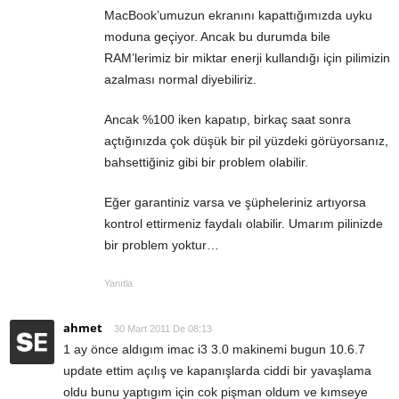
MacBook’umuzun ekranını kapattığımızda uyku
moduna geçiyor. Ancak bu durumda bile
RAM’lerimiz bir miktar enerji kullandığı için pilimizin
azalması normal diyebiliriz.
Ancak %100 iken kapatıp, birkaç saat sonra
açtığınızda çok düşük bir pil yüzdeki görüyorsanız,
bahsettiğiniz gibi bir problem olabilir.
Eğer garantiniz varsa ve şüpheleriniz artıyorsa
kontrol ettirmeniz faydalı olabilir. Umarım pilinizde
bir problem yoktur…
Yanıtla
ahmet
30 Mart 2011 De 08:13
1 ay önce aldıgım imac i3 3.0 makinemi bugun 10.6.7
update ettim açılış ve kapanışlarda ciddi bir yavaşlama
oldu bunu yaptıgım için cok pişman oldum ve kımseye