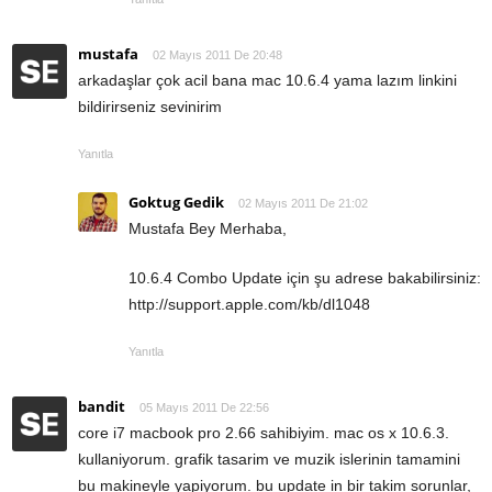
mustafa
02 Mayıs 2011 De 20:48
arkadaşlar çok acil bana mac 10.6.4 yama lazım linkini
bildirirseniz sevinirim
Yanıtla
Goktug Gedik
02 Mayıs 2011 De 21:02
Mustafa Bey Merhaba,
10.6.4 Combo Update için şu adrese bakabilirsiniz:
http://support.apple.com/kb/dl1048
Yanıtla
bandit
05 Mayıs 2011 De 22:56
core i7 macbook pro 2.66 sahibiyim. mac os x 10.6.3.
kullaniyorum. grafik tasarim ve muzik islerinin tamamini
bu makineyle yapiyorum. bu update in bir takim sorunlar,