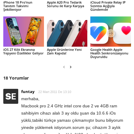
iPhone 18 Pro’nun
Apple A20 Pro Tedarik
iCloud Private Relay IP
Tanıtım Takvimi
Sorunu ile Karşı Karşıya
Sızıntısı Açığıyla
Şekilleniyor
Gündemde
iOS 27 Kilit Ekranına
Apple Ürünlerine Yeni
Google Health Apple
Yepyeni Özellikler Geliyor
Zam Kapıda!
Health Senkronizasyonu
Duyuruldu
18 Yorumlar
funtay
22 Mart 2011 De 13:10
merhaba,
Macbook pro 2.4 GHz intel core due 2 ve 4GB ram
sahibiyim cihazı alalı 3 ay oldu şuan da 10.6.6 iOs
yüklü,tabiiki türkçe yaması çıkmamıştır bunu biliyorum
yinede yüklemek istiyorum.sorum şu; cihazım 3 aylık