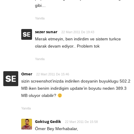
gibi…
Yanıtla
sezer sunar
22 Mart 2011 De 19:43
Merak etmeyin, ben indirdim ve sistem turkce
olarak devam ediyor.. Problem tok
Yanıtla
Omer
22 Mart 2011 De 15:46
sizin screenshot’inizda indirilen dosyanin buyuklugu 502.2
MB iken benim indirdigim update’in boyutu neden 389.3
MB oluyor olabilir?
Yanıtla
Goktug Gedik
22 Mart 2011 De 15:58
Ömer Bey Merhabalar,