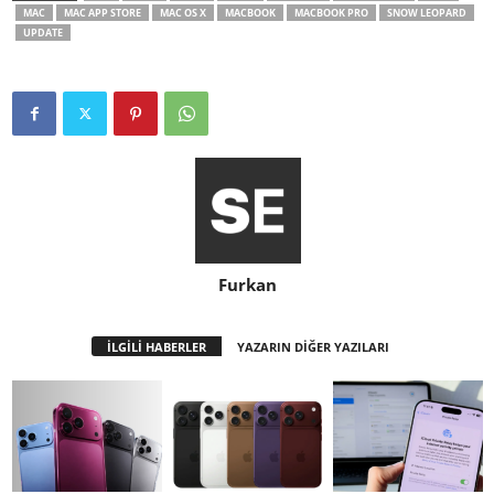
MAC
MAC APP STORE
MAC OS X
MACBOOK
MACBOOK PRO
SNOW LEOPARD
UPDATE
Furkan
İLGİLİ HABERLER
YAZARIN DİĞER YAZILARI