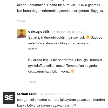
acaba?.önümüzde 1 hafta bir süre var LİON’a geçmek
için bunu değerlindermek açısından soruyorum..Saygılar..
Yanıtla
Goktug Gedik
24 Haziran 2011 De 10:52
Şu an için önerebileceğim bir şey yok
Sadece
yeterli disk alanınız olduğundan emin olun
yeterli…
Bu arada küçük bir hatırlatma, Lion için ‘Temmuz
ayı’ telaffuz edildi, ancak Temmuz’un kaçında
çıkacağını hala bilemiyoruz
Yanıtla
Serkan Çelik
25 Haziran 2011 De 04:42
son güncellemeden sonra bilgisayarım yavaşladı. benden
başka böyle bir sorun yaşayan var mı?