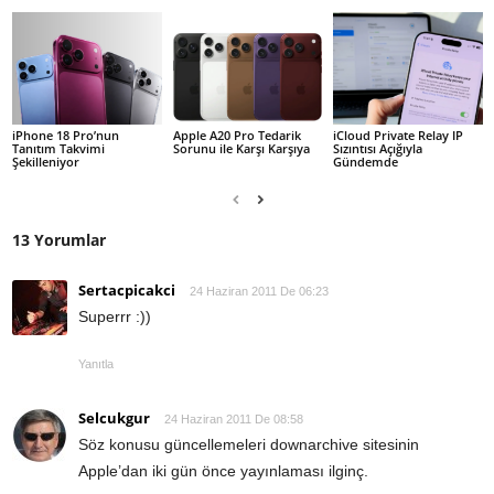
iPhone 18 Pro’nun
Apple A20 Pro Tedarik
iCloud Private Relay IP
Tanıtım Takvimi
Sorunu ile Karşı Karşıya
Sızıntısı Açığıyla
Şekilleniyor
Gündemde
13 Yorumlar
Sertacpicakci
24 Haziran 2011 De 06:23
Superrr :))
Yanıtla
Selcukgur
24 Haziran 2011 De 08:58
Söz konusu güncellemeleri downarchive sitesinin
Apple’dan iki gün önce yayınlaması ilginç.