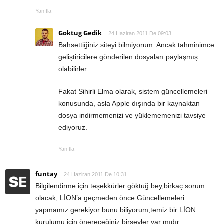
Yanıtla
Goktug Gedik
24 Haziran 2011 De 09:03
Bahsettiğiniz siteyi bilmiyorum. Ancak tahminimce
geliştiricilere gönderilen dosyaları paylaşmış
olabilirler.
Fakat Sihirli Elma olarak, sistem güncellemeleri
konusunda, asla Apple dışında bir kaynaktan
dosya indirmemenizi ve yüklememenizi tavsiye
ediyoruz.
Yanıtla
funtay
24 Haziran 2011 De 10:31
Bilgilendirme için teşekkürler göktuğ bey,birkaç sorum
olacak; LİON’a geçmeden önce Güncellemeleri
yapmamız gerekiyor bunu biliyorum,temiz bir LİON
kurulumu için önereceğiniz birşeyler var mıdır