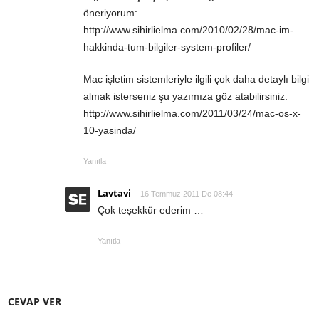
öneriyorum:
http://www.sihirlielma.com/2010/02/28/mac-im-
hakkinda-tum-bilgiler-system-profiler/
Mac işletim sistemleriyle ilgili çok daha detaylı bilgi
almak isterseniz şu yazımıza göz atabilirsiniz:
http://www.sihirlielma.com/2011/03/24/mac-os-x-
10-yasinda/
Yanıtla
Lavtavi
16 Temmuz 2011 De 08:44
Çok teşekkür ederim …
Yanıtla
CEVAP VER