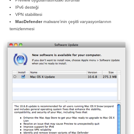
Preview uygulamasındaki sorunlar
IPv6 desteği
VPN stabilitesi
MacDefender
malware’inin çeşitli varyasyonlarının
temizlenmesi