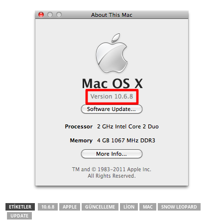
ETİKETLER
10.6.8
APPLE
GÜNCELLEME
LION
MAC
SNOW LEOPARD
UPDATE