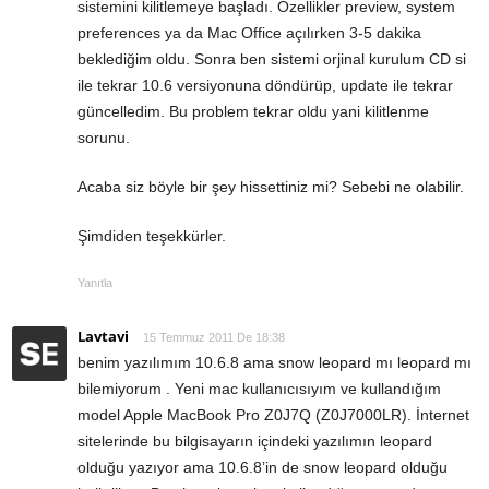
sistemini kilitlemeye başladı. Özellikler preview, system
preferences ya da Mac Office açılırken 3-5 dakika
beklediğim oldu. Sonra ben sistemi orjinal kurulum CD si
ile tekrar 10.6 versiyonuna döndürüp, update ile tekrar
güncelledim. Bu problem tekrar oldu yani kilitlenme
sorunu.
Acaba siz böyle bir şey hissettiniz mi? Sebebi ne olabilir.
Şimdiden teşekkürler.
Yanıtla
Lavtavi
15 Temmuz 2011 De 18:38
benim yazılımım 10.6.8 ama snow leopard mı leopard mı
bilemiyorum . Yeni mac kullanıcısıyım ve kullandığım
model Apple MacBook Pro Z0J7Q (Z0J7000LR). İnternet
sitelerinde bu bilgisayarın içindeki yazılımın leopard
olduğu yazıyor ama 10.6.8’in de snow leopard olduğu