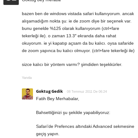
bazen ben de windows vistada safari kullanıyorum. ancak
alışamadığım nokta şu: ie de zoom diye bir seçenek var.
bunu genelde %125 olarak kullanıyorum (ctrl+fare
tekerleği ile). o zaman 13.3″ ekranda daha rahat
okuyorum. ie yi kapatıp açsam da bu kalıcı. oysa safaride
de zoom yapınca bu kalıcı olmuyor. (ctrl+fare tekerleği ile)
sizce kalıcı bir yöntem varmı? şimdiden teşekkürler.
Yanıtla
Goktug Gedik
08 Temmuz 2011 De 06:24
Fatih Bey Merhabalar,
Bahsettiğinizi şu şekilde yapabiliyoruz:
Safari’de Prefences altındaki Advanced sekmesine
geçiş yapın.