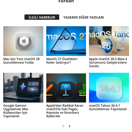
Furkan
İLGİLİ HABERLER
YAZARIN DİĞER YAZILARI
Mac İçin Yeni macOS 28
MacOS 27 Özellikleri
Apple macOS 26.5 Beta 4
Güncellemesi Yolda
Neler Getiriyor?
Sürümünü Geliştiricilere
Sundu
Google Gemini
Apple’dan Radikal Karar:
macOS Tahoe 26.4.1
Uygulaması Mac
macOS’te Eski Pages,
Güncellemesi Yayınlandı
Kullanıcıları İçin
Keynote ve Numbers
Yayınlandı
Kaldırıldı