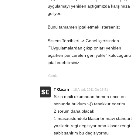
uygulamayı yeniden açtığımızda karşımıza
geliyor..
Bunu tamamen iptal etmek isterseniz;
Sistem Tercihleri -> Genel içerisinden
“”Uygulamalardan çıkıp onları yeniden
açarken pencereleri geri yükle” kutucuğunu
iptal edebilirsiniz.
Yanıtla
T Ozcan
18 Aralık 2011 De 18:51
Sizin maili okumadan hemen once en
sonunda buldum :-)) tesekkur ederim
2 sorum daha olacak
1-masaustundeki klasorler mavi standart
yazilarin regi degisiyor ama klasor rengi
sabit sanirim bu degisiyormu