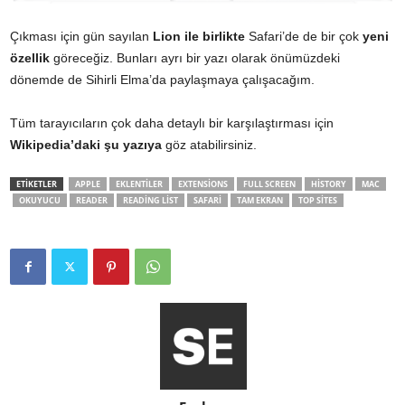
Çıkması için gün sayılan
Lion ile birlikte
Safari’de de bir çok
yeni
özellik
göreceğiz. Bunları ayrı bir yazı olarak önümüzdeki
dönemde de Sihirli Elma’da paylaşmaya çalışacağım.
Tüm tarayıcıların çok daha detaylı bir karşılaştırması için
Wikipedia’daki şu yazıya
göz atabilirsiniz.
ETİKETLER
APPLE
EKLENTILER
EXTENSIONS
FULL SCREEN
HISTORY
MAC
OKUYUCU
READER
READING LIST
SAFARI
TAM EKRAN
TOP SITES