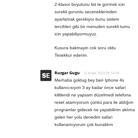
2-klasor boyutunu list te gormek icin
surekli goruntu seceneklerinden
ayarlamak gerekiyor bunu sistem
tercihleri gibi bir menuden surekli tumu
icin yapabiliyormuyuz.
Kusura bakmayin cok soru oldu
Tesekkur ederim.
Ruzgar Gugu
11 Aralık 2013 De 14:40
Merhaba goktug bey ben Iphone 4s
kullanıcısıyım 3 ay kadar önce safari
kilitlendi ne yapsam düzelmedi telefona
reset atamıyorum çünkü para ile aldığım
programlar gidecek ne yapabilirim aklıma
gelen her yolu denedim safari
kullanamıyorum çok bunaldım