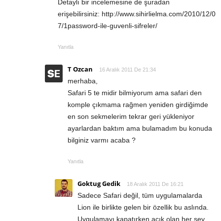
Detaylı bir incelemesine de şuradan
erişebilirsiniz: http://www.sihirlielma.com/2010/12/0
7/1password-ile-guvenli-sifreler/
Yanıtla
T Ozcan
16 Aralık 2011 De 21:34
merhaba,
Safari 5 te midir bilmiyorum ama safari den
komple çıkmama rağmen yeniden girdiğimde
en son sekmelerim tekrar geri yükleniyor
ayarlardan baktım ama bulamadım bu konuda
bilginiz varmı acaba ?
Yanıtla
Goktug Gedik
18 Aralık 2011 De 16:21
Sadece Safari değil, tüm uygulamalarda
Lion ile birlikte gelen bir özellik bu aslında.
Uygulamayı kapatırken açık olan her şey,