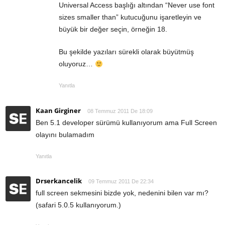
Universal Access başlığı altından “Never use font
sizes smaller than” kutucuğunu işaretleyin ve
büyük bir değer seçin, örneğin 18.
Bu şekilde yazıları sürekli olarak büyütmüş
oluyoruz…
Yanıtla
Kaan Girginer
08 Temmuz 2011 De 18:09
Ben 5.1 developer sürümü kullanıyorum ama Full Screen
olayını bulamadım
Yanıtla
Drserkancelik
09 Temmuz 2011 De 22:34
full screen sekmesini bizde yok, nedenini bilen var mı?
(safari 5.0.5 kullanıyorum.)