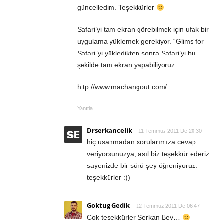
güncelledim. Teşekkürler
Safari’yi tam ekran görebilmek için ufak bir
uygulama yüklemek gerekiyor. “Glims for
Safari”yi yükledikten sonra Safari’yi bu
şekilde tam ekran yapabiliyoruz.
http://www.machangout.com/
Yanıtla
Drserkancelik
11 Temmuz 2011 De 20:30
hiç usanmadan sorularımıza cevap
veriyorsunuzya, asıl biz teşekkür ederiz.
sayenizde bir sürü şey öğreniyoruz.
teşekkürler :))
Goktug Gedik
12 Temmuz 2011 De 06:47
Çok teşekkürler Serkan Bey…