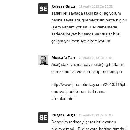
Ruzgar Gugu
19 Aralık 2013 De 23:32
safari bir sayfada takılı kaldı açıyorum
başka sayfalara giremiyorum hatta hiç bir
işlem yapamıyorum. Her denemede
sadece beyaz bir sayfa var tuşlar bile
çalışmıyor menüye giremiyorum
Mustafa Tan
20 Aralık 2013 De 00:04
Aşağıdaki yazıda paylaşıldığı gibi Safari
çerezlerini ve verilerini silip bir deneyin:
http://www.iphoneturkey.com/2013/11/iph
one-ve-ipadde-reset-sifirlama-
islemleri.html
Ruzgar Gugu
20 Aralık 2013 De 18:06
Denedim tarihçeyi çerezleri ayarları
sildim olmadı. Bilgisayara bağladığımda i