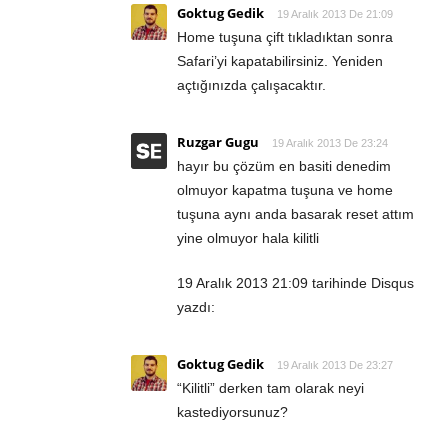
Goktug Gedik
19 Aralık 2013 De 21:09
Home tuşuna çift tıkladıktan sonra
Safari’yi kapatabilirsiniz. Yeniden
açtığınızda çalışacaktır.
Ruzgar Gugu
19 Aralık 2013 De 23:24
hayır bu çözüm en basiti denedim
olmuyor kapatma tuşuna ve home
tuşuna aynı anda basarak reset attım
yine olmuyor hala kilitli
19 Aralık 2013 21:09 tarihinde Disqus
yazdı:
Goktug Gedik
19 Aralık 2013 De 23:27
“Kilitli” derken tam olarak neyi
kastediyorsunuz?