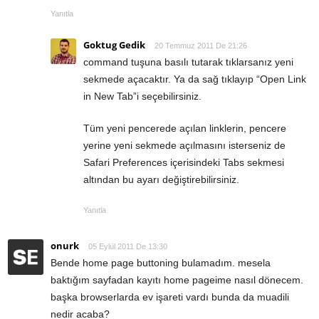
Yanıtla
Goktug Gedik
20 Temmuz 2011 De 21:26
command tuşuna basılı tutarak tıklarsanız yeni
sekmede açacaktır. Ya da sağ tıklayıp “Open Link
in New Tab”i seçebilirsiniz.
Tüm yeni pencerede açılan linklerin, pencere
yerine yeni sekmede açılmasını isterseniz de
Safari Preferences içerisindeki Tabs sekmesi
altından bu ayarı değiştirebilirsiniz.
Yanıtla
onurk
05 Eylül 2011 De 13:30
Bende home page buttoning bulamadım. mesela
baktığım sayfadan kayıtı home pageime nasıl dönecem.
başka browserlarda ev işareti vardı bunda da muadili
nedir acaba?