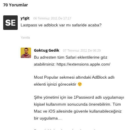
70 Yorumlar
y1git
06 Temmuz 2011 De 17:17
Lastpass ve adblock var mı safaride acaba?
Yanıtla
Goktug Gedik
07 Temmuz 2011 De 06:29
Bu adresten tüm Safari eklentilerine göz
atabilirsiniz: https://extensions.apple.com/
Most Popular sekmesi altındaki AdBlock adlı
eklenti işinizi görecektir
Şifre yönetimi için ise 1Password adlı uygulamayı
kişisel kullanımım sonucunda önerebilirim. Tüm
Mac ve iOS ailesinde güvenle kullanabileceğiniz
bir uygulama…