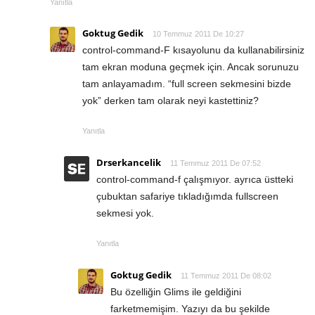
Yanıtla
Goktug Gedik
10 Temmuz 2011 De 10:27
control-command-F kısayolunu da kullanabilirsiniz
tam ekran moduna geçmek için. Ancak sorunuzu
tam anlayamadım. “full screen sekmesini bizde
yok” derken tam olarak neyi kastettiniz?
Yanıtla
Drserkancelik
11 Temmuz 2011 De 07:52
control-command-f çalışmıyor. ayrıca üstteki
çubuktan safariye tıkladığımda fullscreen
sekmesi yok.
Yanıtla
Goktug Gedik
11 Temmuz 2011 De 08:02
Bu özelliğin Glims ile geldiğini
farketmemişim. Yazıyı da bu şekilde