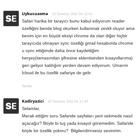
Uykucuasma
10 Temmuz 2011 De 12:41
Safari harika bir tarayıcı bunu kabul ediyorum reader
özelliğini bende blog okurken kullanmak zevkli oluyor ama
benim için en büyük eksiyi chrome da olan diğer hiçbir
tarayıcıda olmayan sync özelliği gmail hesabımla chrome
u sync ettiğimde daha önce kaydettiğim
herşey(tamasından şifresine eklentisinden kısayollarıma)
geri geliyor kaldığım yerden devam ediyorum. Umarım
İcloud ile bu özellik safariye de gelir.
Yanıtla
Kadiryazici
20 Temmuz 2011 De 17:44
Selamlar,
Merak ettiğim soru Safaride sayfaları yeni sekmede nasıl
açacağız? Böyle bi tuş yada kısayol göremedim. Safaride
böyle bir özellik yokmu? Bilgilendirirseniz sevinirim.