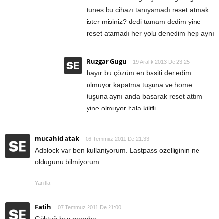
tunes bu cihazı tanıyamadı reset atmak
ister misiniz? dedi tamam dedim yine
reset atamadı her yolu denedim hep aynı
Ruzgar Gugu
19 Aralık 2013 De 23:25
hayır bu çözüm en basiti denedim
olmuyor kapatma tuşuna ve home
tuşuna aynı anda basarak reset attım
yine olmuyor hala kilitli
mucahid atak
06 Temmuz 2011 De 21:33
Adblock var ben kullaniyorum. Lastpass ozelliginin ne
oldugunu bilmiyorum.
Yanıtla
Fatih
07 Temmuz 2011 De 21:00
Göktuğ bey meraba