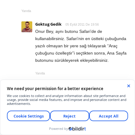
Yanıtla
Goktug Gedik
05 Eylül 2011 De 19:56
Onur Bey, aynı butonu Safari’de de
kullanabilirsiniz. Safari’nin en üstteki çubuğunda
yazılı olmayan bir yere sağ tıklayarak “Araç
çubuğunu özelleştir”i seçtikten sonra, Ana Sayfa
butonunu sürükleyerek ekleyebilirsiniz.
Yanıtla
onurk
08 Eylül 2011 De 13:19
Çok teşekkür ederim.
Yanıtla
MEHMET OGUZALP
25 Eylül 2011 De 21:25
Lanet Olsun Şu Sekmeli Tarayıcı Sayfası Hazırlıyanlara