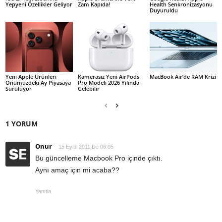
Yepyeni Özellikler Geliyor
Zam Kapıda!
Health Senkronizasyonu
Duyuruldu
Yeni Apple Ürünleri
Kamerasız Yeni AirPods
MacBook Air’de RAM Krizi
Önümüzdeki Ay Piyasaya
Pro Modeli 2026 Yılında
Sürülüyor
Gelebilir
1 YORUM
Onur
15 Eylül 2011 De 06:05
Bu güncelleme Macbook Pro içinde çıktı.
Aynı amaç için mi acaba??
Yanıtla