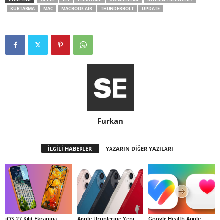
KURTARMA
MAC
MACBOOK AIR
THUNDERBOLT
UPDATE
Furkan
İLGİLİ HABERLER
YAZARIN DİĞER YAZILARI
iOS 27 Kilit Ekranına
Apple Ürünlerine Yeni
Google Health Apple