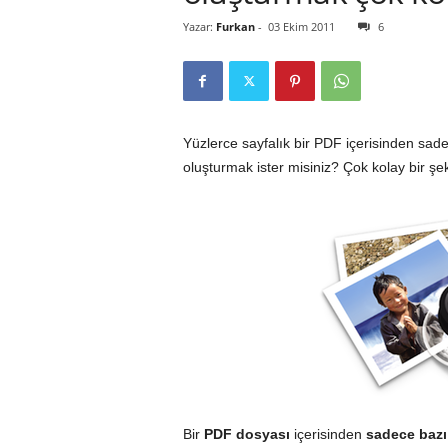
Yazar:
Furkan
-
03 Ekim 2011
6
r
l
i
Yüzlerce sayfalık bir PDF içerisinden sade
oluşturmak ister misiniz? Çok kolay bir ş
E
l
m
a
Bir
PDF dosyası
içerisinden
sadece bazı 