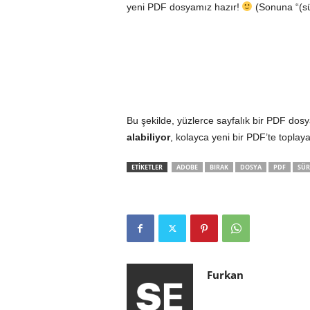
yeni PDF dosyamız hazır!
(Sonuna “(sü
Bu şekilde, yüzlerce sayfalık bir PDF dosy
alabiliyor
, kolayca yeni bir PDF’te toplaya
ETİKETLER
ADOBE
BIRAK
DOSYA
PDF
SÜR
Furkan