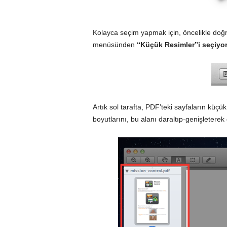
Kolayca seçim yapmak için, öncelikle do
menüsünden
“Küçük Resimler”i seçiyo
Artık sol tarafta, PDF’teki sayfaların küçük
boyutlarını, bu alanı daraltıp-genişleterek d