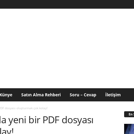
Künye
Satın Alma Rehberi
Soru – Cevap
İletişim
 PDF dosyası oluşturmak çok kolay!
En 
la yeni bir PDF dosyası
lay!