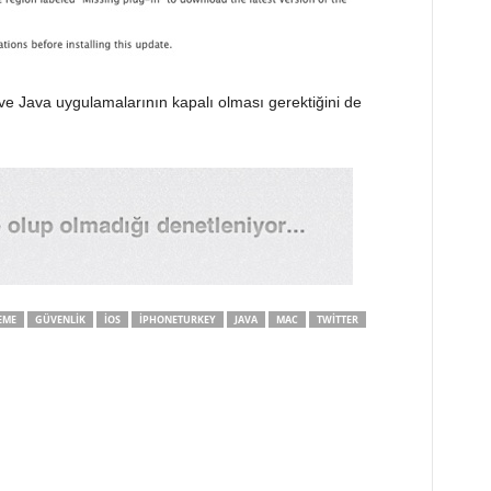
ve Java uygulamalarının kapalı olması gerektiğini de
EME
GÜVENLIK
IOS
IPHONETURKEY
JAVA
MAC
TWITTER