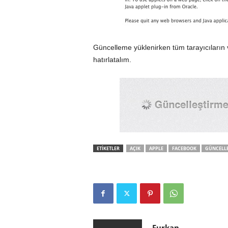
Güncelleme yüklenirken tüm tarayıcıların 
hatırlatalım.
ETİKETLER
AÇIK
APPLE
FACEBOOK
GÜNCELL
Furkan