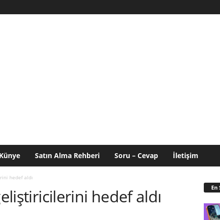
Künye
Satın Alma Rehberi
Soru – Cevap
İletişim
erini hedef aldı
En 
liştiricilerini hedef aldı