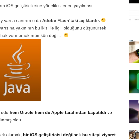
mın iOS geliştiricilerine yönelik siteden yayılması
şey varsa sanırım o da
Adobe Flash’taki açıklardır.
arısına yakınının bu ikisi ile ilgili olduğunu düşünürsek
hak vermemek mümkün değil…
ürede
hem Oracle hem de Apple tarafından kapatıldı
ve
ınmış oldu.
ecek olursak,
bir iOS geliştiricisi değilsek bu siteyi ziyaret