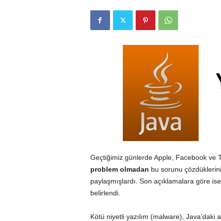
r
l
i
E
l
m
a
Geçtiğimiz günlerde Apple, Facebook ve Tw
problem olmadan
bu sorunu çözdüklerini 
paylaşmışlardı. Son açıklamalara göre ise
belirlendi.
Kötü niyetli yazılım (malware), Java’daki açı