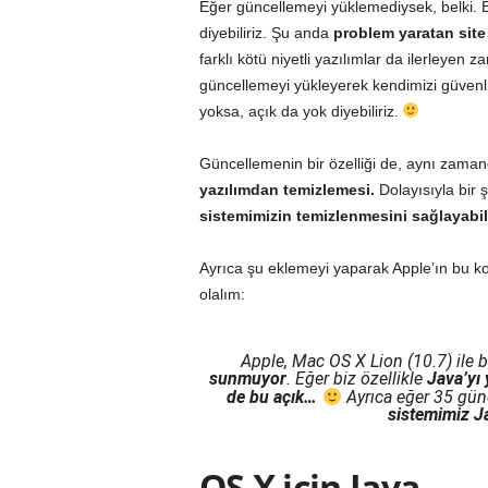
Eğer güncellemeyi yüklemediysek, belki. Bu
diyebiliriz. Şu anda
problem yaratan site 
farklı kötü niyetli yazılımlar da ilerleyen
güncellemeyi yükleyerek kendimizi güvenl
yoksa, açık da yok diyebiliriz.
Güncellemenin bir özelliği de, aynı zaman
yazılımdan temizlemesi.
Dolayısıyla bir
sistemimizin temizlenmesini sağlayabil
Ayrıca şu eklemeyi yaparak Apple’ın bu ko
olalım:
Apple, Mac OS X Lion (10.7) ile bi
sunmuyor
. Eğer biz özellikle
Java’yı
de bu açık…
Ayrıca eğer 35 gün
sistemimiz Ja
OS X için Java