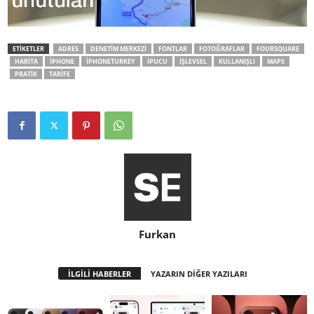
ETİKETLER
ADRES
DENETIM MERKEZI
FONTLAR
FOTOĞRAFLAR
FOURSQUARE
HARITA
IPHONE
IPHONETURKEY
IPUCU
IŞLEVSEL
KULLANIŞLI
MAPS
PRATIK
TARIFE
Furkan
İLGİLİ HABERLER
YAZARIN DİĞER YAZILARI