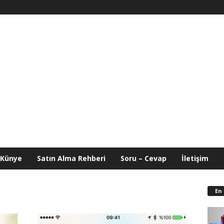
Künye
Satın Alma Rehberi
Soru – Cevap
İletişim
En