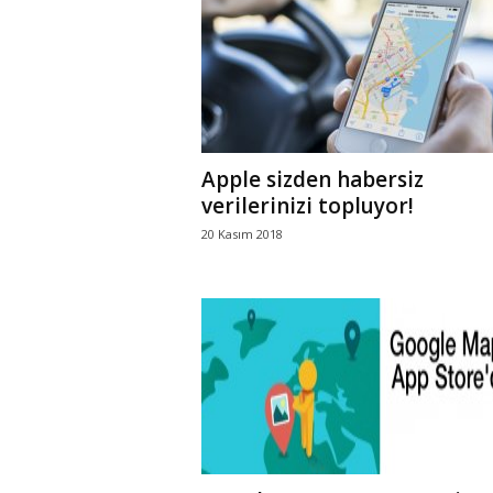
r
l
i
Apple sizden habersiz
E
verilerinizi topluyor!
20 Kasım 2018
l
m
a