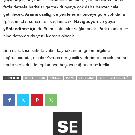
fazla detayla haritalar gerçek dünyaya çok daha benzer hale
getirilecek.
Arama
özelliği de yenilenerek önceye göre çok daha
ilgili sonuçlar sunulması sağlanacak.
Navigasyon
ve
yaya
yönlendirme
için de önemli atılımlar sağlanacak. Park alanları ve
bina detayları da yeniliklerden olacak.
Son olarak ise şirkete yakın kaynaklardan gelen bilgilere
doğrultusunda, ekipler Avrupa’nın çeşitli yerlerinde gerçek zamanlı
harita verilerini de toplamaya başlayacağını da belirtelim.
ETİKETLER
APPLE
IPAD
IPHONE
MAPS
UYGULAMA
VERI
VERI GIZLILIĞI