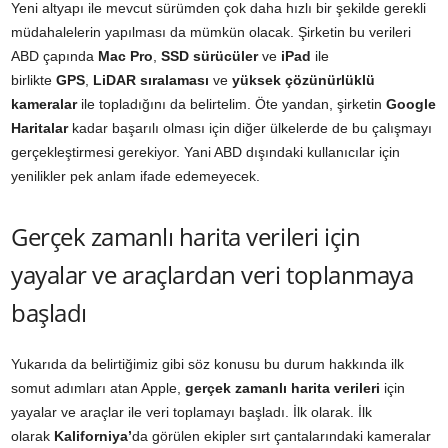
Yeni altyapı ile mevcut sürümden çok daha hızlı bir şekilde gerekli
müdahalelerin yapılması da mümkün olacak. Şirketin bu verileri
ABD çapında
Mac Pro
,
SSD sürücüler
ve
iPad
ile
birlikte
GPS
,
LiDAR sıralaması
ve
yüksek çözünürlüklü
kameralar
ile topladığını da belirtelim. Öte yandan, şirketin
Google
Haritalar
kadar başarılı olması için diğer ülkelerde de bu çalışmayı
gerçekleştirmesi gerekiyor. Yani ABD dışındaki kullanıcılar için
yenilikler pek anlam ifade edemeyecek.
Gerçek zamanlı harita verileri için
yayalar ve araçlardan veri toplanmaya
başladı
Yukarıda da belirtiğimiz gibi söz konusu bu durum hakkında ilk
somut adımları atan Apple,
gerçek zamanlı harita verileri
için
yayalar ve araçlar ile veri toplamayı başladı. İlk olarak. İlk
olarak
Kaliforniya’
da görülen ekipler sırt çantalarındaki kameralar