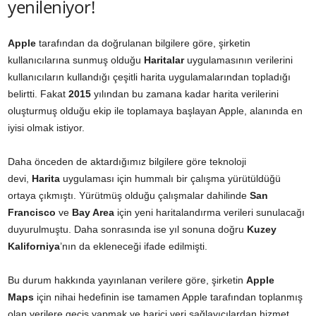
yenileniyor!
Apple
tarafından da doğrulanan bilgilere göre, şirketin
kullanıcılarına sunmuş olduğu
Haritalar
uygulamasının verilerini
kullanıcıların kullandığı çeşitli harita uygulamalarından topladığı
belirtti. Fakat
2015
yılından bu zamana kadar harita verilerini
oluşturmuş olduğu ekip ile toplamaya başlayan Apple, alanında en
iyisi olmak istiyor.
Daha önceden de aktardığımız bilgilere göre teknoloji
devi,
Harita
uygulaması için hummalı bir çalışma yürütüldüğü
ortaya çıkmıştı. Yürütmüş olduğu çalışmalar dahilinde
San
Francisco
ve
Bay Area
için yeni haritalandırma verileri sunulacağı
duyurulmuştu. Daha sonrasında ise yıl sonuna doğru
Kuzey
Kaliforniya
’nın da ekleneceği ifade edilmişti.
Bu durum hakkında yayınlanan verilere göre, şirketin
Apple
Maps
için nihai hedefinin ise tamamen Apple tarafından toplanmış
olan verilere geçiş yapmak ve harici veri sağlayıcılardan hizmet