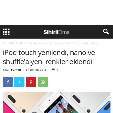
Ana Sayfa
iOS
iPod touch yenilendi, nano ve shuffle’a yeni renkler eklendi
iPod touch yenilendi, nano ve
shuffle’a yeni renkler eklendi
Yazar:
Furkan
-
16 Temmuz 2015
11