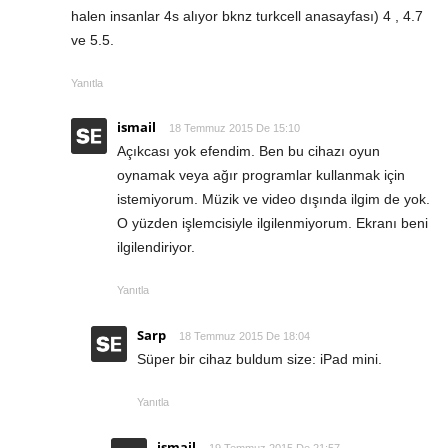
halen insanlar 4s alıyor bknz turkcell anasayfası) 4 , 4.7
ve 5.5.
Yanıtla
ismail
18 Temmuz 2015 De 15:10
Açıkcası yok efendim. Ben bu cihazı oyun
oynamak veya ağır programlar kullanmak için
istemiyorum. Müzik ve video dışında ilgim de yok.
O yüzden işlemcisiyle ilgilenmiyorum. Ekranı beni
ilgilendiriyor.
Yanıtla
Sarp
18 Temmuz 2015 De 18:04
Süper bir cihaz buldum size: iPad mini.
Yanıtla
ismail
19 Temmuz 2015 De 21:57