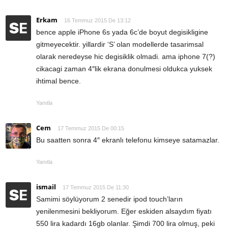
Erkam
16 Temmuz 2015 De 13:12
bence apple iPhone 6s yada 6c’de boyut degisikligine
gitmeyecektir. yillardir ‘S’ olan modellerde tasarimsal
olarak neredeyse hic degisiklik olmadi. ama iphone 7(?)
cikacagi zaman 4″lik ekrana donulmesi oldukca yuksek
ihtimal bence.
Yanıtla
Cem
17 Temmuz 2015 De 00:15
Bu saatten sonra 4″ ekranlı telefonu kimseye satamazlar.
Yanıtla
ismail
17 Temmuz 2015 De 11:30
Samimi söylüyorum 2 senedir ipod touch’ların
yenilenmesini bekliyorum. Eğer eskiden alsaydım fiyatı
550 lira kadardı 16gb olanlar. Şimdi 700 lira olmuş, peki