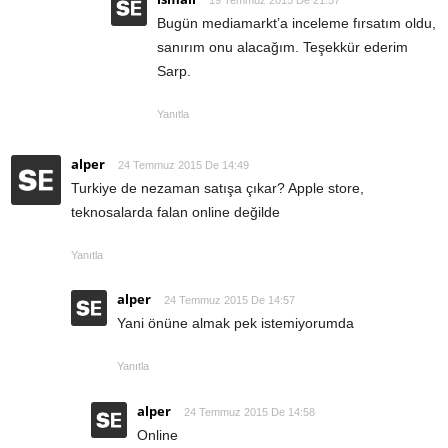
Bugün mediamarkt’a inceleme fırsatım oldu,
sanırım onu alacağım. Teşekkür ederim
Sarp.
Yanıtla
alper
24 Temmuz 2015 De 14:49
Turkiye de nezaman satışa çıkar? Apple store,
teknosalarda falan online değilde
Yanıtla
alper
24 Temmuz 2015 De 14:57
Yani önüne almak pek istemiyorumda
Yanıtla
alper
24 Temmuz 2015 De 14:58
Online