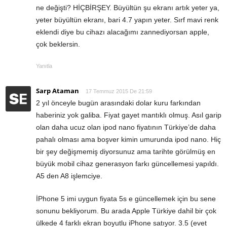
ne değişti? HİÇBİRŞEY. Büyültün şu ekranı artık yeter ya,
yeter büyültün ekranı, bari 4.7 yapın yeter. Sırf mavi renk
eklendi diye bu cihazı alacağımı zannediyorsan apple,
çok beklersin.
Yanıtla
Sarp Ataman
17 Temmuz 2015 De 21:59
2 yıl önceyle bugün arasındaki dolar kuru farkından
haberiniz yok galiba. Fiyat gayet mantıklı olmuş. Asıl garip
olan daha ucuz olan ipod nano fiyatının Türkiye’de daha
pahalı olması ama boşver kimin umurunda ipod nano. Hiç
bir şey değişmemiş diyorsunuz ama tarihte görülmüş en
büyük mobil cihaz generasyon farkı güncellemesi yapıldı.
A5 den A8 işlemciye.
İPhone 5 imi uygun fiyata 5s e güncellemek için bu sene
sonunu bekliyorum. Bu arada Apple Türkiye dahil bir çok
ülkede 4 farklı ekran boyutlu iPhone satıyor. 3.5 (evet