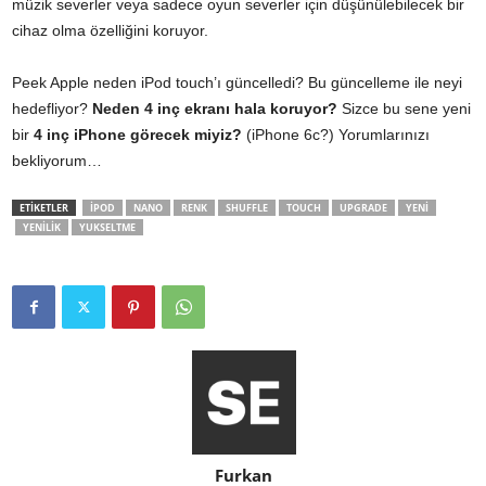
müzik severler veya sadece oyun severler için düşünülebilecek bir
cihaz olma özelliğini koruyor.
Peek Apple neden iPod touch’ı güncelledi? Bu güncelleme ile neyi
hedefliyor?
Neden 4 inç ekranı hala koruyor?
Sizce bu sene yeni
bir
4 inç iPhone görecek miyiz?
(iPhone 6c?) Yorumlarınızı
bekliyorum…
ETİKETLER
IPOD
NANO
RENK
SHUFFLE
TOUCH
UPGRADE
YENI
YENILIK
YUKSELTME
Furkan