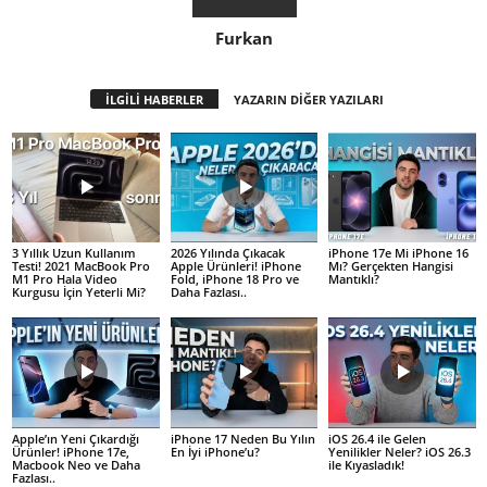
Furkan
İLGİLİ HABERLER
YAZARIN DİĞER YAZILARI
3 Yıllık Uzun Kullanım
2026 Yılında Çıkacak
iPhone 17e Mi iPhone 16
Testi! 2021 MacBook Pro
Apple Ürünleri! iPhone
Mı? Gerçekten Hangisi
M1 Pro Hala Video
Fold, iPhone 18 Pro ve
Mantıklı?
Kurgusu İçin Yeterli Mi?
Daha Fazlası..
Apple’ın Yeni Çıkardığı
iPhone 17 Neden Bu Yılın
iOS 26.4 ile Gelen
Ürünler! iPhone 17e,
En İyi iPhone’u?
Yenilikler Neler? iOS 26.3
Macbook Neo ve Daha
ile Kıyasladık!
Fazlası..