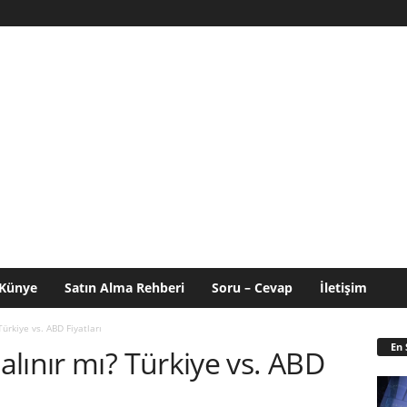
Künye
Satın Alma Rehberi
Soru – Cevap
İletişim
ürkiye vs. ABD Fiyatları
En 
lınır mı? Türkiye vs. ABD