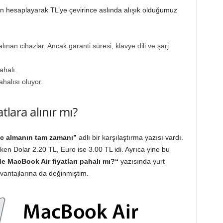
den hesaplayarak TL’ye çevirince aslında alışık olduğumuz
nan cihazlar. Ancak garanti süresi, klavye dili ve şarj
ahalı.
halısı oluyor.
lara alınır mı?
c almanın tam zamanı”
adlı bir karşılaştırma yazısı vardı.
rken Dolar 2.20 TL, Euro ise 3.00 TL idi. Ayrıca yine bu
e MacBook Air fiyatları pahalı mı?
“
yazısında yurt
vantajlarına da değinmiştim.