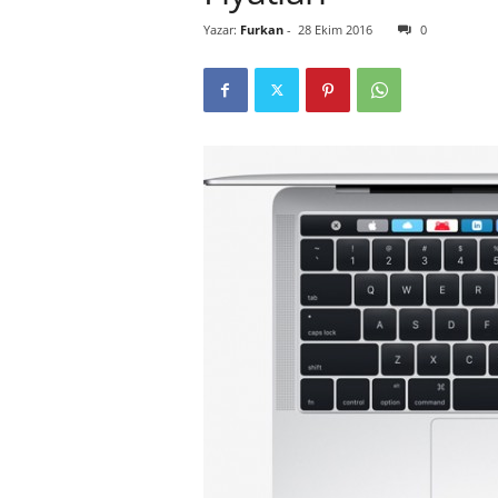
Yazar:
Furkan
-
28 Ekim 2016
0
r
l
i
E
l
m
a