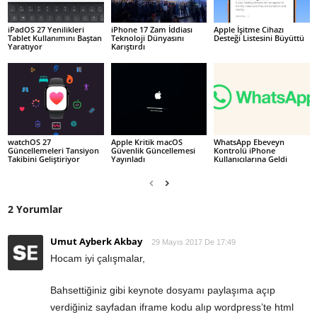
iPadOS 27 Yenilikleri
iPhone 17 Zam İddiası
Apple İşitme Cihazı
Tablet Kullanımını Baştan
Teknoloji Dünyasını
Desteği Listesini Büyüttü
Yaratıyor
Karıştırdı
watchOS 27
Apple Kritik macOS
WhatsApp Ebeveyn
Güncellemeleri Tansiyon
Güvenlik Güncellemesi
Kontrolü iPhone
Takibini Geliştiriyor
Yayınladı
Kullanıcılarına Geldi
2 Yorumlar
Umut Ayberk Akbay
29 Mayıs 2017 De 17:49
Hocam iyi çalışmalar,
Bahsettiğiniz gibi keynote dosyamı paylaşıma açıp
verdiğiniz sayfadan iframe kodu alıp wordpress’te html