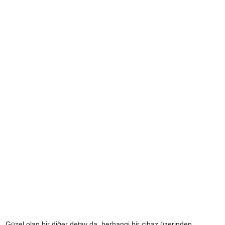
Güzel olan bir diğer detay da, herhangi bir cihaz üzerinden