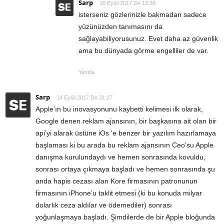
Sarp
16 Eylül 2017 De 13:38
isterseniz gözlerinizle bakmadan sadece
yüzünüzden tanımasını da
sağlayabiliyorusunuz. Evet daha az güvenlik
ama bu dünyada görme engelliler de var.
Yanıtla
Sarp
14 Eylül 2017 De 21:27
Apple’ın bu inovasyonunu kaybetti kelimesi ilk olarak,
Google denen reklam ajansının, bir başkasına ait olan bir
api’yi alarak üstüne iOs ‘e benzer bir yazılım hazırlamaya
başlaması ki bu arada bu reklam ajansının Ceo’su Apple
danışma kurulundaydı ve hemen sonrasında kovuldu,
sonrası ortaya çıkmaya başladı ve hemen sonrasında şu
anda hapis cezası alan Kore firmasının patronunun
firmasının iPhone’u taklit etmesi (ki bu konuda milyar
dolarlık ceza aldılar ve ödemediler) sonrası
yoğunlaşmaya başladı. Şimdilerde de bir Apple bloğunda