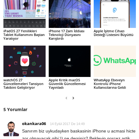
iPadOS 27 Yenilikleri
iPhone 17 Zam İddiası
Apple İşitme Cihazı
Tablet Kullanımını Baştan
Teknoloji Dünyasını
Desteği Listesini Büyüttü
Yaratıyor
Karıştırdı
watchOS 27
Apple Kritik macOS
WhatsApp Ebeveyn
Güncellemeleri Tansiyon
Güvenlik Güncellemesi
Kontrolü iPhone
Takibini Geliştiriyor
Yayınladı
Kullanıcılarına Geldi
5 Yorumlar
okankara06
14 Eylül 2017 De 14:49
Sanırım biz uykudayken baskasinin iPhone u acmasi hicte
zor olmayacak gibi:)) ne dersiniz? Bekleyip gorcez artik…