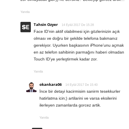
Yanıtla
Tahsin Ozyer
14 Eylül 2017 De 15:28
Face ID’nin aktif olabilmesi için gözlerinizin açık
olması ve doğru bir şekilde telefona bakmanız
gerekiyor. Uyurken başkasının iPhone’unu açmak
en az telefon sahibinin parmağını haberi olmadan
Touch ID’ye yerleştirmek kadar zor.
Yanıtla
okankara06
14 Eylül 2017 De 15:40
İnce bir detayi kacirmisim sanirm tesekkurler
hatirlatma icin;) artilarini ve varsa eksilerini
ilerleyen zamanlarda gorcez artik.
Yanıtla