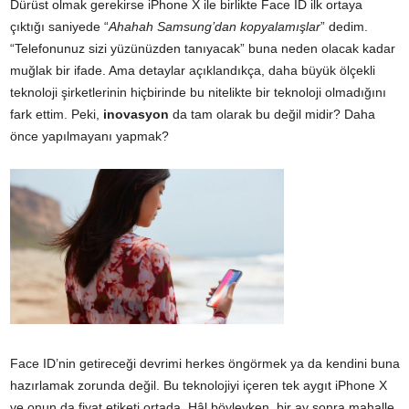
Dürüst olmak gerekirse iPhone X ile birlikte Face ID ilk ortaya
çıktığı saniyede “
Ahahah Samsung’dan kopyalamışlar
” dedim.
“Telefonunuz sizi yüzünüzden tanıyacak” buna neden olacak kadar
muğlak bir ifade. Ama detaylar açıklandıkça, daha büyük ölçekli
teknoloji şirketlerinin hiçbirinde bu nitelikte bir teknoloji olmadığını
fark ettim. Peki,
inovasyon
da tam olarak bu değil midir? Daha
önce yapılmayanı yapmak?
Face ID’nin getireceği devrimi herkes öngörmek ya da kendini buna
hazırlamak zorunda değil. Bu teknolojiyi içeren tek aygıt iPhone X
ve onun da fiyat etiketi ortada. Hâl böyleyken, bir ay sonra mahalle