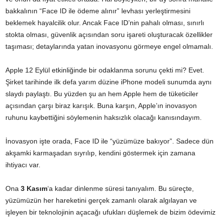
bakkalının “Face ID ile ödeme alınır” levhası yerleştirmesini
beklemek hayalcilik olur. Ancak Face ID’nin pahalı olması, sınırlı
stokta olması, güvenlik açısından soru işareti oluşturacak özellikler
taşıması; detaylarında yatan inovasyonu görmeye engel olmamalı.
Apple 12 Eylül etkinliğinde bir odaklanma sorunu çekti mi? Evet.
Şirket tarihinde ilk defa yarım düzine iPhone modeli sunumda aynı
slaydı paylaştı. Bu yüzden şu an hem Apple hem de tüketiciler
açısından çarşı biraz karışık. Buna karşın, Apple’ın inovasyon
ruhunu kaybettiğini söylemenin haksızlık olacağı kanısındayım.
İnovasyon işte orada,
Face ID
ile “yüzümüze bakıyor”. Sadece dün
akşamki karmaşadan sıyrılıp, kendini göstermek için zamana
ihtiyacı var.
Ona
3 Kasım
‘a kadar dinlenme süresi tanıyalım. Bu süreçte,
yüzümüzün her hareketini gerçek zamanlı olarak algılayan ve
işleyen bir teknolojinin açacağı ufukları düşlemek de bizim ödevimiz