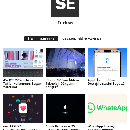
Furkan
İLGİLİ HABERLER
YAZARIN DİĞER YAZILARI
iPadOS 27 Yenilikleri
iPhone 17 Zam İddiası
Apple İşitme Cihazı
Tablet Kullanımını Baştan
Teknoloji Dünyasını
Desteği Listesini Büyüttü
Yaratıyor
Karıştırdı
watchOS 27
Apple Kritik macOS
WhatsApp Ebeveyn
Güncellemeleri Tansiyon
Güvenlik Güncellemesi
Kontrolü iPhone