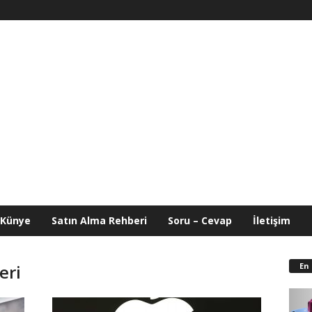
Künye
Satın Alma Rehberi
Soru – Cevap
İletişim
En
eri