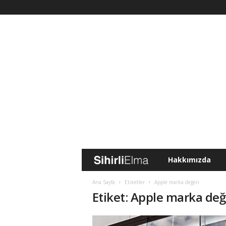
Hakkımızda
S
i
Ana Sayfa
Etiketler
Apple marka değeri
Etiket: Apple marka değ
h
i