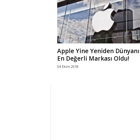
r
l
i
Apple Yine Yeniden Dünyanı
E
En Değerli Markası Oldu!
04 Ekim 2018
l
m
a