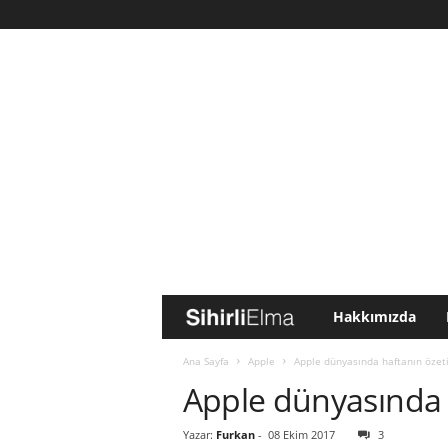
Hakkımızda
S
i
Ana Sayfa
Apple
Apple dünyasında haftanın özeti
Apple dünyasında h
h
Yazar:
Furkan
-
08 Ekim 2017
3
i