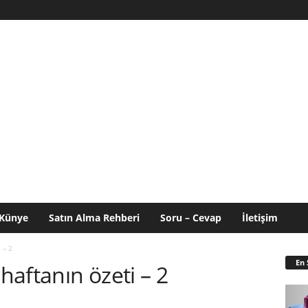
Künye
Satın Alma Rehberi
Soru – Cevap
İletişim
 – 2
En 
aftanın özeti – 2