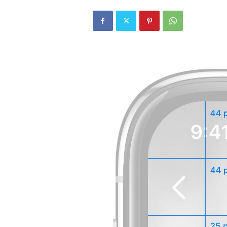
r
l
i
E
l
m
a