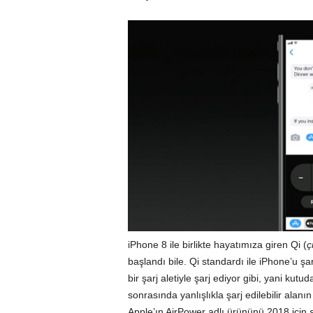
iPhone 8 ile birlikte hayatımıza giren Qi (
ç
başlandı bile. Qi standardı ile iPhone’u ş
bir şarj aletiyle şarj ediyor gibi
, yani kutud
sonrasında yanlışlıkla şarj edilebilir alan
Apple’ın AirPower adlı ürününü 2018 için