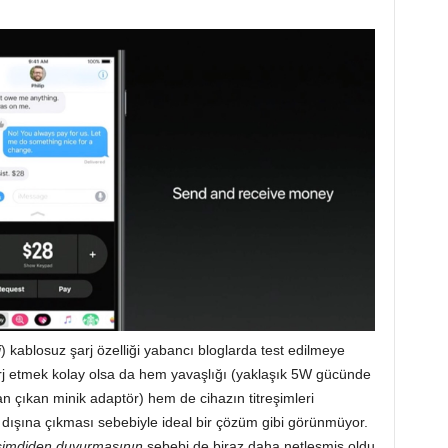
i
) kablosuz şarj özelliği yabancı bloglarda test edilmeye
arj etmek kolay olsa da hem yavaşlığı (yaklaşık
5W gücünde
an çıkan minik adaptör) hem de cihazın titreşimleri
ın dışına çıkması sebebiyle ideal bir çözüm gibi görünmüyor.
şimdiden duyurmasının
sebebi de biraz daha netleşmiş oldu