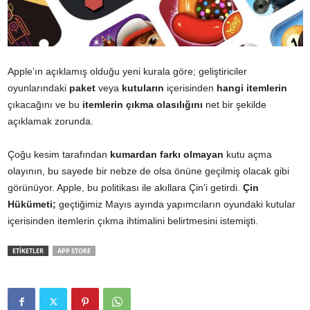
Apple’ın açıklamış olduğu yeni kurala göre; geliştiriciler
oyunlarındaki
paket
veya
kutuların
içerisinden
hangi
itemlerin
çıkacağını ve bu
itemlerin
çıkma
olasılığını
net bir şekilde
açıklamak zorunda.
Çoğu kesim tarafından
kumardan
farkı
olmayan
kutu açma
olayının, bu sayede bir nebze de olsa önüne geçilmiş olacak gibi
görünüyor. Apple, bu politikası ile akıllara Çin’i getirdi.
Çin
Hükümeti;
geçtiğimiz Mayıs ayında yapımcıların oyundaki kutular
içerisinden itemlerin çıkma ihtimalini belirtmesini istemişti.
ETİKETLER
APP STORE