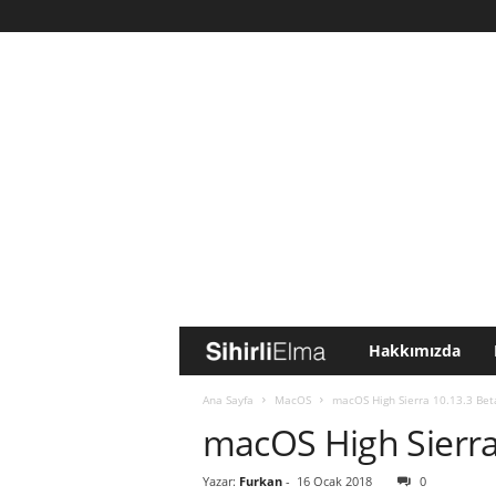
Hakkımızda
S
i
Ana Sayfa
MacOS
macOS High Sierra 10.13.3 Bet
macOS High Sierra 
h
Yazar:
Furkan
-
16 Ocak 2018
0
i