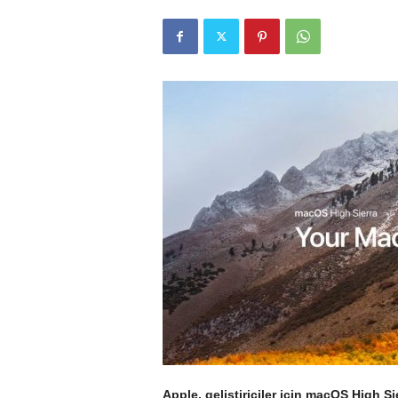
r
l
i
E
l
m
a
Apple, geliştiriciler için macOS High S