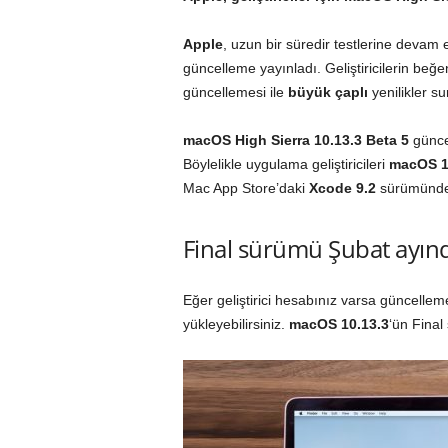
Apple
, uzun bir süredir testlerine devam 
güncelleme yayınladı. Geliştiricilerin beğ
güncellemesi ile
büyük
çaplı
yenilikler su
macOS High Sierra 10.13.3 Beta 5
günce
Böylelikle uygulama geliştiricileri
macOS 1
Mac App Store’daki
Xcode 9.2
sürümünde 
Final sürümü Şubat ayın
Eğer geliştirici hesabınız varsa güncellem
yükleyebilirsiniz.
macOS 10.13.3
‘ün Final