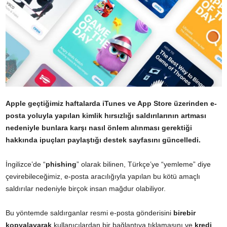
Apple geçtiğimiz haftalarda iTunes ve App Store üzerinden e-
posta yoluyla yapılan kimlik hırsızlığı saldırılarının artması
nedeniyle bunlara karşı nasıl önlem alınması gerektiği
hakkında ipuçları paylaştığı destek sayfasını güncelledi.
İngilizce’de “
phishing
” olarak bilinen, Türkçe’ye “yemleme” diye
çevirebileceğimiz, e-posta aracılığıyla yapılan bu kötü amaçlı
saldırılar nedeniyle birçok insan mağdur olabiliyor.
Bu yöntemde saldırganlar resmi e-posta gönderisini
birebir
kopyalayarak
kullanıcılardan bir bağlantıya tıklamasını ve
kredi