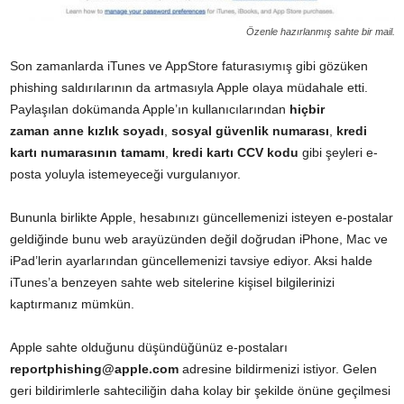
Özenle hazırlanmış sahte bir mail.
Son zamanlarda iTunes ve AppStore faturasıymış gibi gözüken
phishing saldırılarının da artmasıyla Apple olaya müdahale etti.
Paylaşılan dokümanda Apple’ın kullanıcılarından
hiçbir
zaman
anne kızlık soyadı
,
sosyal güvenlik numarası
,
kredi
kartı numarasının tamamı
,
kredi kartı CCV kodu
gibi şeyleri e-
posta yoluyla istemeyeceği vurgulanıyor.
Bununla birlikte Apple, hesabınızı güncellemenizi isteyen e-postalar
geldiğinde bunu web arayüzünden değil doğrudan iPhone, Mac ve
iPad’lerin ayarlarından güncellemenizi tavsiye ediyor. Aksi halde
iTunes’a benzeyen sahte web sitelerine kişisel bilgilerinizi
kaptırmanız mümkün.
Apple sahte olduğunu düşündüğünüz e-postaları
reportphishing@apple.com
adresine bildirmenizi istiyor. Gelen
geri bildirimlerle sahteciliğin daha kolay bir şekilde önüne geçilmesi