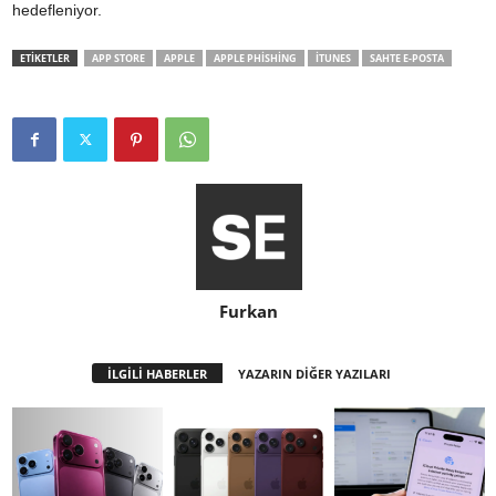
hedefleniyor.
ETİKETLER
APP STORE
APPLE
APPLE PHISHING
ITUNES
SAHTE E-POSTA
Furkan
İLGİLİ HABERLER
YAZARIN DİĞER YAZILARI