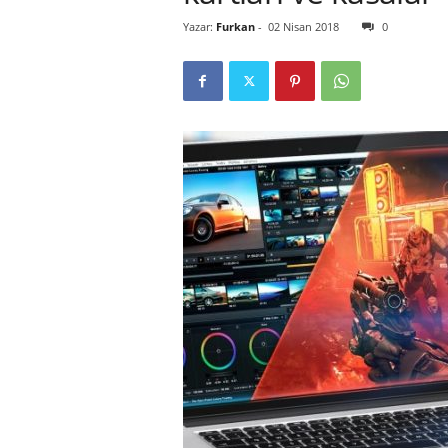
Yazar:
Furkan
-
02 Nisan 2018
0
r
l
i
E
l
m
a