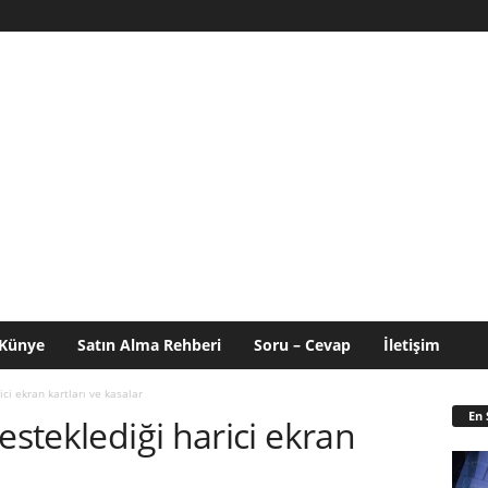
Künye
Satın Alma Rehberi
Soru – Cevap
İletişim
ici ekran kartları ve kasalar
En 
esteklediği harici ekran