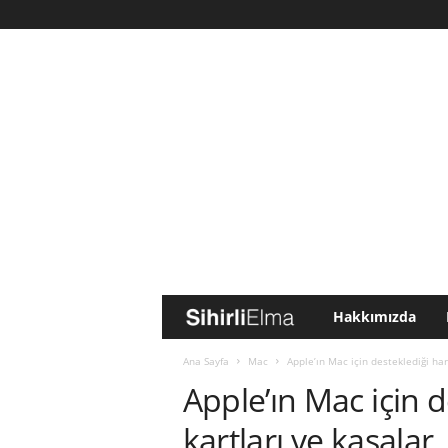
Hakkımızda
S
i
Ana Sayfa
Mac
Apple’ın Mac için desteklediği har
Apple’ın Mac için d
h
kartları ve kasalar
i