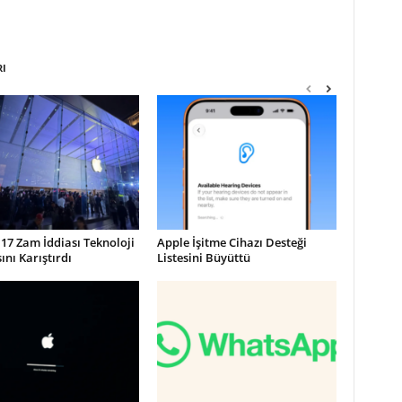
RI
17 Zam İddiası Teknoloji
Apple İşitme Cihazı Desteği
nı Karıştırdı
Listesini Büyüttü