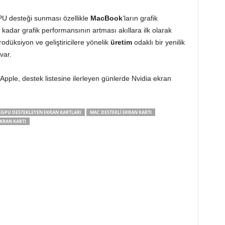
U desteği sunması özellikle
MacBook
‘ların grafik
e kadar grafik performansının artması akıllara ilk olarak
odüksiyon ve geliştiricilere yönelik
üretim
odaklı bir yenilik
var.
Apple, destek listesine ilerleyen günlerde Nvidia ekran
EGPU DESTEKLEYEN EKRAN KARTLARI
MAC DESTEKLI EKRAN KARTI
EKRAN KARTI