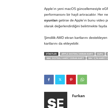
Apple’ın yeni macOS güncellemesiyle eGP
performansını bir hayli artıracaktır. Her n
oyunları
getirse de Apple’ın bunu video pr
olarak değerlendirdiğini belirtmekte fayda 
Şimdilik AMD ekran kartlarını destekleyen 
kartlarını da ekleyebilir.
ETİKETLER
APPLE DESTEKLI EKRAN KARTI
EGPU
MAC DESTEKLI HARICI EKRAN KARTI
MAC IÇIN HARICI 
Furkan