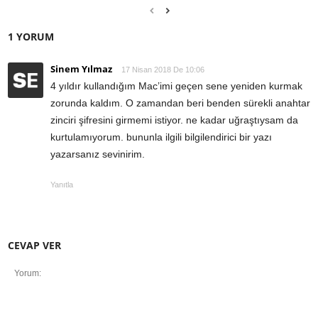
1 YORUM
Sinem Yılmaz
17 Nisan 2018 De 10:06
4 yıldır kullandığım Mac’imi geçen sene yeniden kurmak
zorunda kaldım. O zamandan beri benden sürekli anahtar
zinciri şifresini girmemi istiyor. ne kadar uğraştıysam da
kurtulamıyorum. bununla ilgili bilgilendirici bir yazı
yazarsanız sevinirim.
Yanıtla
CEVAP VER