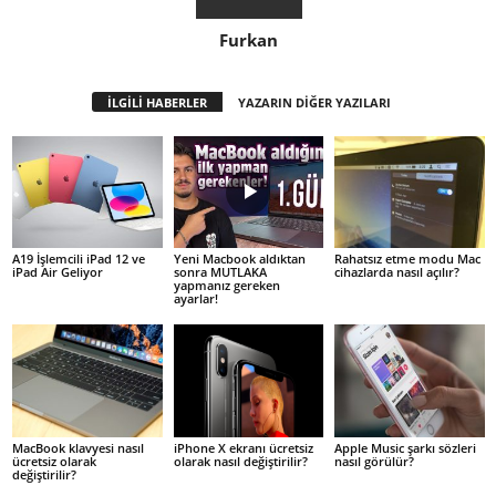
Furkan
İLGİLİ HABERLER
YAZARIN DİĞER YAZILARI
A19 İşlemcili iPad 12 ve
Yeni Macbook aldıktan
Rahatsız etme modu Mac
iPad Air Geliyor
sonra MUTLAKA
cihazlarda nasıl açılır?
yapmanız gereken
ayarlar!
MacBook klavyesi nasıl
iPhone X ekranı ücretsiz
Apple Music şarkı sözleri
ücretsiz olarak
olarak nasıl değiştirilir?
nasıl görülür?
değiştirilir?