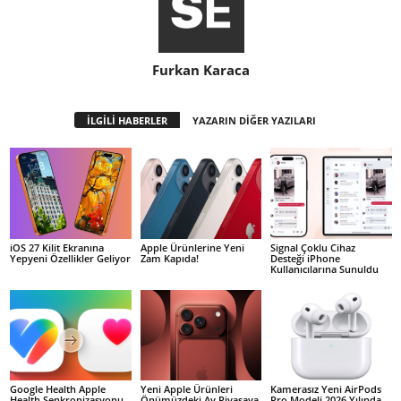
Furkan Karaca
İLGİLİ HABERLER
YAZARIN DİĞER YAZILARI
iOS 27 Kilit Ekranına
Apple Ürünlerine Yeni
Signal Çoklu Cihaz
Yepyeni Özellikler Geliyor
Zam Kapıda!
Desteği iPhone
Kullanıcılarına Sunuldu
Google Health Apple
Yeni Apple Ürünleri
Kamerasız Yeni AirPods
Health Senkronizasyonu
Önümüzdeki Ay Piyasaya
Pro Modeli 2026 Yılında