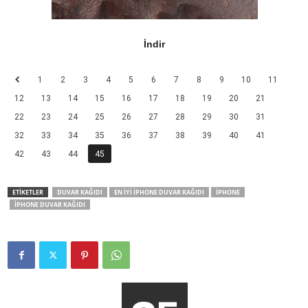
İndir
1
2
3
4
5
6
7
8
9
10
11
12
13
14
15
16
17
18
19
20
21
22
23
24
25
26
27
28
29
30
31
32
33
34
35
36
37
38
39
40
41
42
43
44
45
ETİKETLER
DUVAR KAĞIDI
EN İYI IPHONE DUVAR KAĞIDI
IPHONE
IPHONE DUVAR KAĞIDI