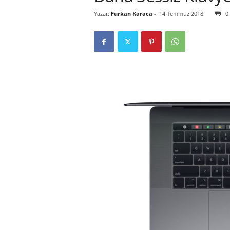
Yazar:
Furkan Karaca
-
14 Temmuz 2018
0
r
l
i
E
l
m
a