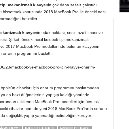
tipi mekanizmalı klavye
nin çok daha sessiz çalıştığı
rkı hissetmek konusunda 2018 MacBook Pro ile önceki nesil
rmadığını belirttiler.
mekanizmalı klavye
nin odak noktası, sesin azaltılması ve
esi. Şirket, önceki nesil kelebek tipi mekanizmalı
6 ve 2017 MacBook Pro modellerinde bulunan klavyenin
in onarım programını başlattı.
8/06/23/macbook-ve-macbook-pro-icin-klavye-onarim-
Apple’ın cihazları için onarım programını başlatmadan
i ya da bazı düğmelerinin yapışıp kaldığı yönünde
 sorundan etkilenen MacBook Pro modelleri için ücretsiz
ceki cihazlar hem de yeni 2018 MacBook Pro’larda sorunu
da değişiklik yapıp yapmadığı belirsizliğini koruyor.
NIZMALI KLAVYE
MACBOOK KELEBEK TIPI
MACBOOK PRO KLAVYE