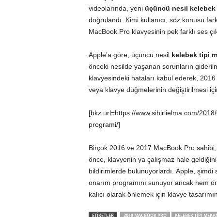
videolarında, yeni
üçüncü nesil kelebek 
doğrulandı. Kimi kullanıcı, söz konusu fa
MacBook Pro klavyesinin pek farklı ses çıka
Apple’a göre, üçüncü nesil
kelebek tipi 
önceki nesilde yaşanan sorunların giderilm
klavyesindeki hataları kabul ederek, 201
veya klavye düğmelerinin değiştirilmesi iç
[bkz url=https://www.sihirlielma.com/201
programi/]
Birçok 2016 ve 2017 MacBook Pro sahibi, 
önce, klavyenin ya çalışmaz hale geldiğin
bildirimlerde bulunuyorlardı. Apple, şimdi
onarım programını sunuyor ancak hem ön
kalıcı olarak önlemek için klavye tasarımın
ETİKETLER
2018 MACBOOK PRO
KELEBEK TIPI MEKA