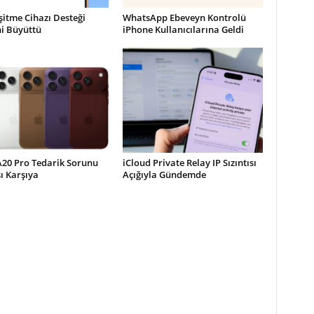
şitme Cihazı Desteği
WhatsApp Ebeveyn Kontrolü
ni Büyüttü
iPhone Kullanıcılarına Geldi
A20 Pro Tedarik Sorunu
iCloud Private Relay IP Sızıntısı
şı Karşıya
Açığıyla Gündemde