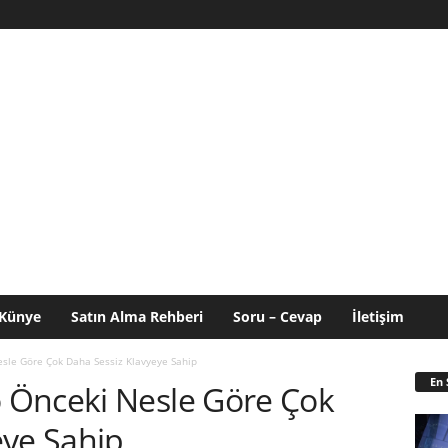
Künye
Satın Alma Rehberi
Soru – Cevap
İletişim
sle Göre Çok Daha Sessiz Klavyeye Sahip
En 
 Önceki Nesle Göre Çok
eye Sahip