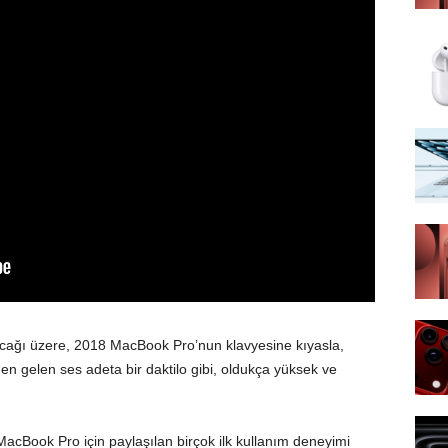
cağı üzere, 2018 MacBook Pro’nun klavyesine kıyasla,
en gelen ses adeta bir daktilo gibi, oldukça yüksek ve
 MacBook Pro için paylaşılan birçok ilk kullanım deneyimi