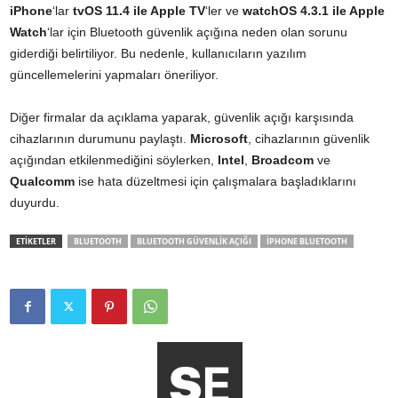
iPhone
‘lar
tvOS 11.4 ile Apple TV
‘ler ve
watchOS 4.3.1 ile Apple
Watch
‘lar için Bluetooth güvenlik açığına neden olan sorunu
giderdiği belirtiliyor. Bu nedenle, kullanıcıların yazılım
güncellemelerini yapmaları öneriliyor.
Diğer firmalar da açıklama yaparak, güvenlik açığı karşısında
cihazlarının durumunu paylaştı.
Microsoft
, cihazlarının güvenlik
açığından etkilenmediğini söylerken,
Intel
,
Broadcom
ve
Qualcomm
ise hata düzeltmesi için çalışmalara başladıklarını
duyurdu.
ETİKETLER
BLUETOOTH
BLUETOOTH GÜVENLIK AÇIĞI
IPHONE BLUETOOTH