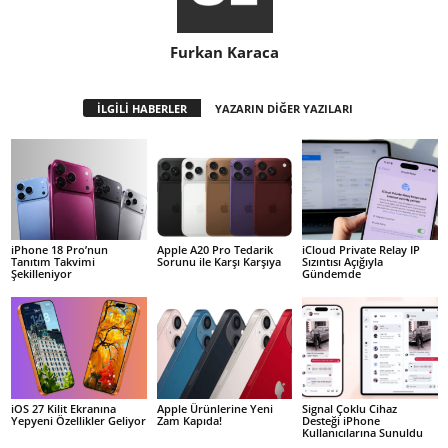
Furkan Karaca
İLGİLİ HABERLER
YAZARIN DİĞER YAZILARI
iPhone 18 Pro’nun
Apple A20 Pro Tedarik
iCloud Private Relay IP
Tanıtım Takvimi
Sorunu ile Karşı Karşıya
Sızıntısı Açığıyla
Şekilleniyor
Gündemde
iOS 27 Kilit Ekranına
Apple Ürünlerine Yeni
Signal Çoklu Cihaz
Yepyeni Özellikler Geliyor
Zam Kapıda!
Desteği iPhone
Kullanıcılarına Sunuldu