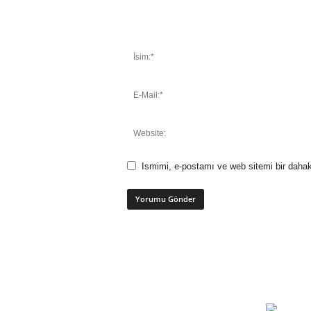
Ismimi, e-postamı ve web sitemi bir dahak