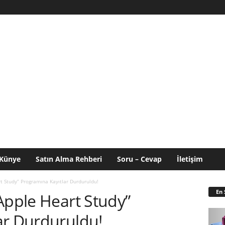
Künye
Satın Alma Rehberi
Soru – Cevap
İletişim
t Study” Programına Kayıtlar Durduruldu!
En 
Apple Heart Study”
ar Durduruldu!