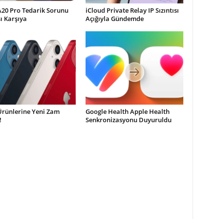
A20 Pro Tedarik Sorunu
iCloud Private Relay IP Sızıntısı
şı Karşıya
Açığıyla Gündemde
Ürünlerine Yeni Zam
Google Health Apple Health
!
Senkronizasyonu Duyuruldu