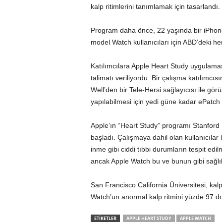
kalp ritimlerini tanımlamak için tasarlandı.
Program daha önce, 22 yaşında bir iPhone
model Watch kullanıcıları için ABD’deki he
Katılımcılara Apple Heart Study uygulaması
talimatı veriliyordu. Bir çalışma katılımcıs
Well’den bir Tele-Hersi sağlayıcısı ile gör
yapılabilmesi için yedi güne kadar ePatch 
Apple’ın “Heart Study” programı Stanford Ü
başladı. Çalışmaya dahil olan kullanıcılar
inme gibi ciddi tıbbi durumların tespit edilm
ancak Apple Watch bu ve bunun gibi sağlık
San Francisco California Üniversitesi, ka
Watch’un anormal kalp ritmini yüzde 97 doğ
ETİKETLER
APPLE HEART STUDY
APPLE WATCH