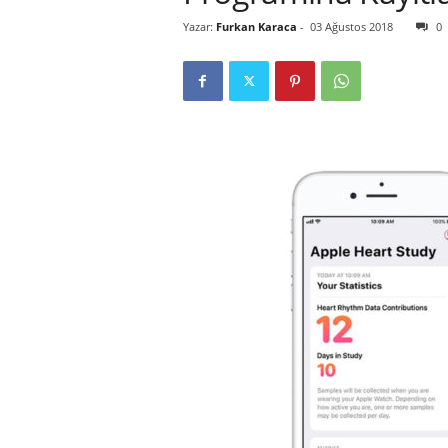
Yazar:
Furkan Karaca
-
03 Ağustos 2018
0
r
l
i
E
l
m
a