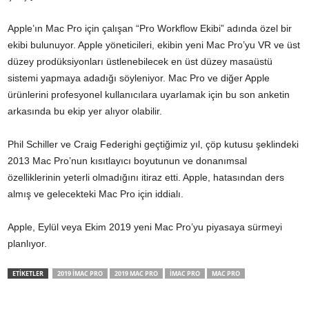
Apple’ın Mac Pro için çalışan “Pro Workflow Ekibi” adında özel bir
ekibi bulunuyor. Apple yöneticileri, ekibin yeni Mac Pro’yu VR ve üst
düzey prodüksiyonları üstlenebilecek en üst düzey masaüstü
sistemi yapmaya adadığı söyleniyor. Mac Pro ve diğer Apple
ürünlerini profesyonel kullanıcılara uyarlamak için bu son anketin
arkasında bu ekip yer alıyor olabilir.
Phil Schiller ve Craig Federighi geçtiğimiz yıl, çöp kutusu şeklindeki
2013 Mac Pro’nun kısıtlayıcı boyutunun ve donanımsal
özelliklerinin yeterli olmadığını itiraz etti. Apple, hatasından ders
almış ve gelecekteki Mac Pro için iddialı.
Apple, Eylül veya Ekim 2019 yeni Mac Pro’yu piyasaya sürmeyi
planlıyor.
ETİKETLER
2019 IMAC PRO
2019 MAC PRO
IMAC PRO
MAC PRO