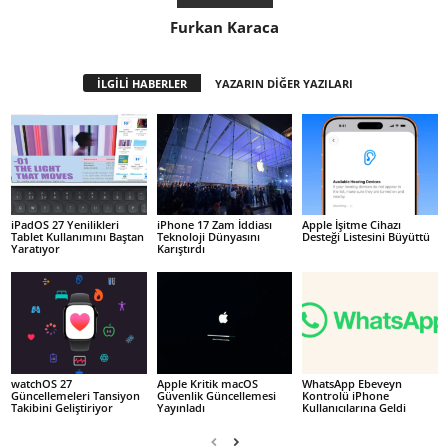
Furkan Karaca
İLGİLİ HABERLER
YAZARIN DİĞER YAZILARI
iPadOS 27 Yenilikleri
iPhone 17 Zam İddiası
Apple İşitme Cihazı
Tablet Kullanımını Baştan
Teknoloji Dünyasını
Desteği Listesini Büyüttü
Yaratıyor
Karıştırdı
watchOS 27
Apple Kritik macOS
WhatsApp Ebeveyn
Güncellemeleri Tansiyon
Güvenlik Güncellemesi
Kontrolü iPhone
Takibini Geliştiriyor
Yayınladı
Kullanıcılarına Geldi