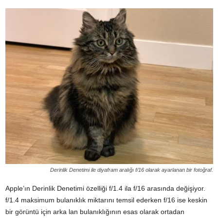
Derinlik Denetimi ile diyafram aralığı f/16 olarak ayarlanan bir fotoğraf.
Apple’ın Derinlik Denetimi özelliği f/1.4 ila f/16 arasında değişiyor.
f/1.4 maksimum bulanıklık miktarını temsil ederken f/16 ise keskin
bir görüntü için arka lan bulanıklığının esas olarak ortadan