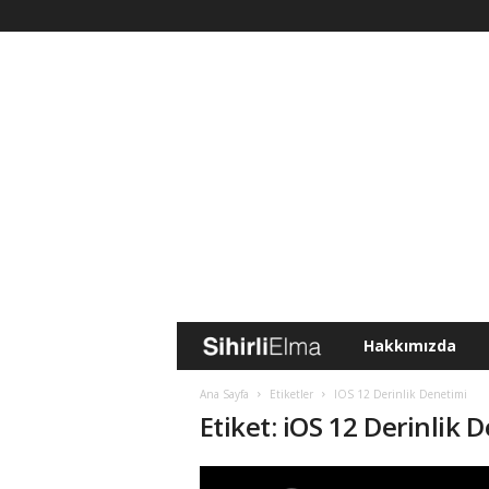
Hakkımızda
S
i
Ana Sayfa
Etiketler
IOS 12 Derinlik Denetimi
Etiket: iOS 12 Derinlik 
h
i