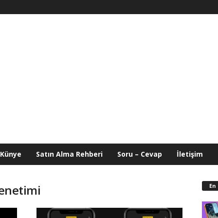
Künye
Satın Alma Rehberi
Soru – Cevap
İletişim
En
Denetimi