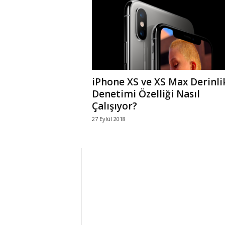
r
l
i
iPhone XS ve XS Max Derinli
E
Denetimi Özelliği Nasıl
Çalışıyor?
l
27 Eylül 2018
m
a