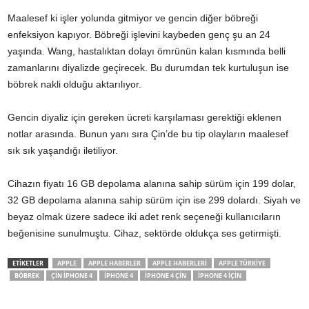
Maalesef ki işler yolunda gitmiyor ve gencin diğer böbreği
enfeksiyon kapıyor. Böbreği işlevini kaybeden genç şu an 24
yaşında. Wang, hastalıktan dolayı ömrünün kalan kısmında belli
zamanlarını diyalizde geçirecek. Bu durumdan tek kurtuluşun ise
böbrek nakli olduğu aktarılıyor.
Gencin diyaliz için gereken ücreti karşılaması gerektiği eklenen
notlar arasında. Bunun yanı sıra Çin’de bu tip olayların maalesef
sık sık yaşandığı iletiliyor.
Cihazın fiyatı 16 GB depolama alanına sahip sürüm için 199 dolar,
32 GB depolama alanına sahip sürüm için ise 299 dolardı. Siyah ve
beyaz olmak üzere sadece iki adet renk seçeneği kullanıcıların
beğenisine sunulmuştu. Cihaz, sektörde oldukça ses getirmişti.
ETİKETLER
APPLE
APPLE HABERLER
APPLE HABERLERI
APPLE TÜRKIYE
BÖBREK
ÇIN IPHONE 4
IPHONE 4
IPHONE 4 ÇIN
IPHONE 4 IÇIN