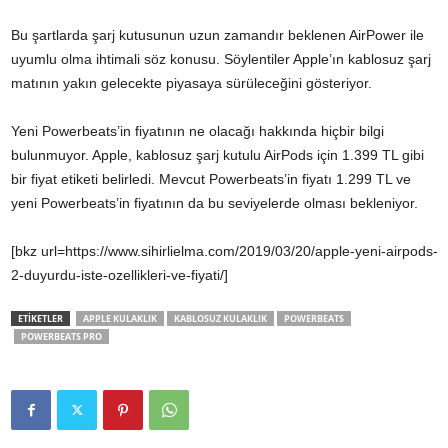
Bu şartlarda şarj kutusunun uzun zamandır beklenen AirPower ile
uyumlu olma ihtimali söz konusu. Söylentiler Apple’ın kablosuz şarj
matının yakın gelecekte piyasaya sürüleceğini gösteriyor.
Yeni Powerbeats’in fiyatının ne olacağı hakkında hiçbir bilgi
bulunmuyor. Apple, kablosuz şarj kutulu AirPods için 1.399 TL gibi
bir fiyat etiketi belirledi. Mevcut Powerbeats’in fiyatı 1.299 TL ve
yeni Powerbeats’in fiyatının da bu seviyelerde olması bekleniyor.
[bkz url=https://www.sihirlielma.com/2019/03/20/apple-yeni-airpods-
2-duyurdu-iste-ozellikleri-ve-fiyati/]
ETİKETLER
APPLE KULAKLIK
KABLOSUZ KULAKLIK
POWERBEATS
POWERBEATS PRO