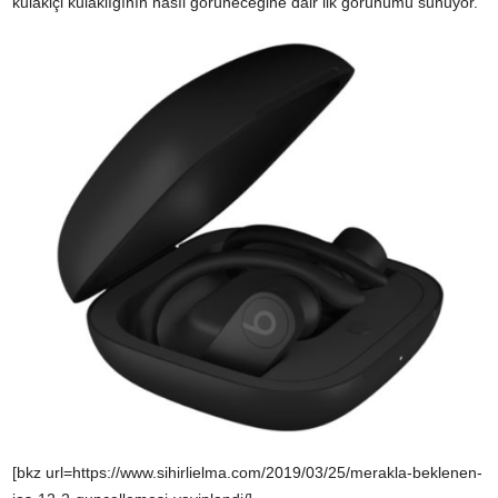
kulakiçi kulaklığının nasıl görüneceğine dair ilk görünümü sunuyor.
[bkz url=https://www.sihirlielma.com/2019/03/25/merakla-beklenen-