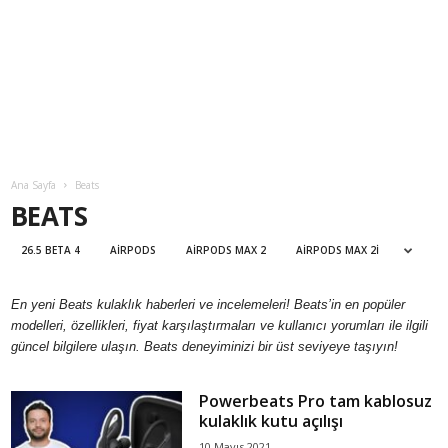
Ana Sayfa
Beats
BEATS
26.5 BETA 4
AIRPODS
AIRPODS MAX 2
AIRPODS MAX 2I
En yeni Beats kulaklık haberleri ve incelemeleri! Beats’in en popüler
modelleri, özellikleri, fiyat karşılaştırmaları ve kullanıcı yorumları ile ilgili
güncel bilgilere ulaşın. Beats deneyiminizi bir üst seviyeye taşıyın!
Powerbeats Pro tam kablosuz
kulaklık kutu açılışı
10 Mayıs 2021