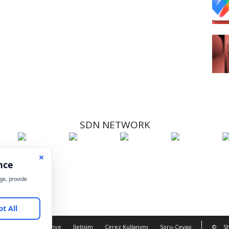
SDN NETWORK
Hakkımızda
Künye
İletişim
Çerez Kullanımı
Soru-Cevap
©
Sh