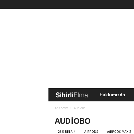
Hakkımızda
S
i
Ana Sayfa
AudioBo
AUDIOBO
h
26.5 BETA 4
AIRPODS
AIRPODS MAX 2
i