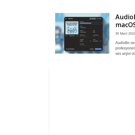
r
AudioB
macOS’
l
30 Mart 202
i
AudioBo sesl
profesyonel 
E
ses arşivi o
l
m
a