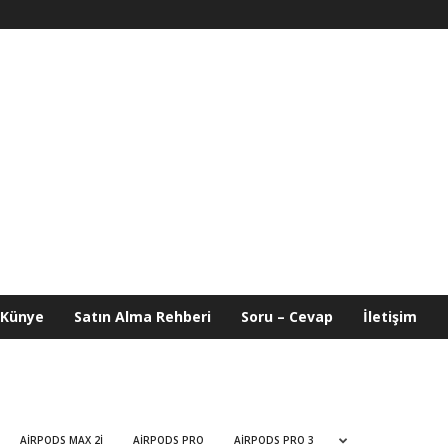
Künye
Satın Alma Rehberi
Soru – Cevap
İletişim
AIRPODS MAX 2I
AIRPODS PRO
AIRPODS PRO 3