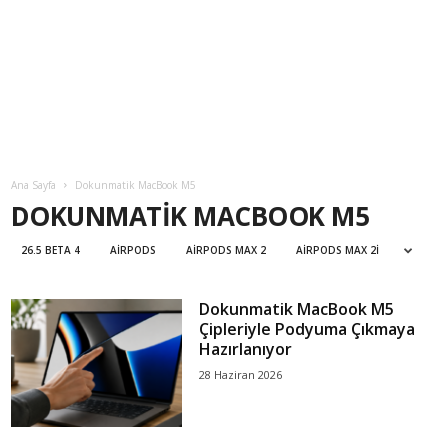
Ana Sayfa
Dokunmatik MacBook M5
DOKUNMATIK MACBOOK M5
26.5 BETA 4
AIRPODS
AIRPODS MAX 2
AIRPODS MAX 2I
Dokunmatik MacBook M5
Çipleriyle Podyuma Çıkmaya
Hazırlanıyor
28 Haziran 2026