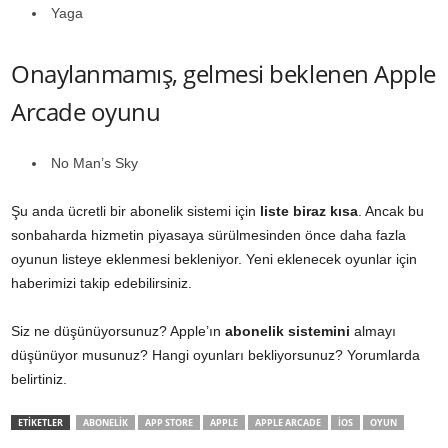
Yaga
Onaylanmamış, gelmesi beklenen Apple
Arcade oyunu
No Man’s Sky
Şu anda ücretli bir abonelik sistemi için
liste biraz kısa
. Ancak bu
sonbaharda hizmetin piyasaya sürülmesinden önce daha fazla
oyunun listeye eklenmesi bekleniyor. Yeni eklenecek oyunlar için
haberimizi takip edebilirsiniz.
Siz ne düşünüyorsunuz? Apple’ın
abonelik sistemini
almayı
düşünüyor musunuz? Hangi oyunları bekliyorsunuz? Yorumlarda
belirtiniz.
ETİKETLER
ABONELIK
APP STORE
APPLE
APPLE ARCADE
IOS
OYUN