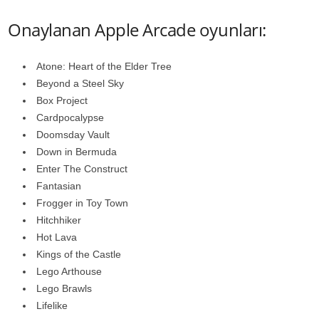
Onaylanan Apple Arcade oyunları:
Atone: Heart of the Elder Tree
Beyond a Steel Sky
Box Project
Cardpocalypse
Doomsday Vault
Down in Bermuda
Enter The Construct
Fantasian
Frogger in Toy Town
Hitchhiker
Hot Lava
Kings of the Castle
Lego Arthouse
Lego Brawls
Lifelike