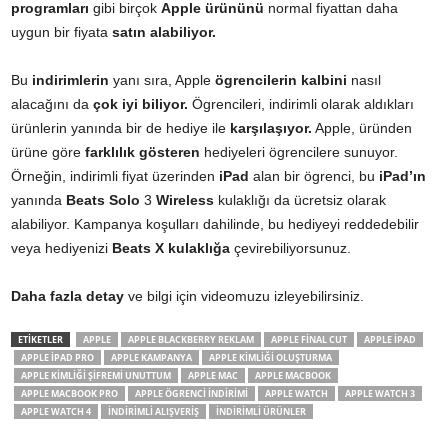
programları
gibi birçok
Apple ürününü
normal fiyattan daha
uygun bir fiyata
satın alabiliyor.
Bu
indirimlerin
yanı sıra, Apple
ögrencilerin kalbini
nasıl
alacağını da
çok iyi biliyor.
Ögrencileri, indirimli olarak aldıkları
ürünlerin yanında bir de hediye ile
karşılaşıyor.
Apple, üründen
ürüne göre
farklılık gösteren
hediyeleri ögrencilere sunuyor.
Örneğin, indirimli fiyat üzerinden
iPad
alan bir ögrenci, bu
iPad’ın
yanında
Beats Solo
3
Wireless
kulaklığı da ücretsiz olarak
alabiliyor. Kampanya koşulları dahilinde, bu hediyeyi reddedebilir
veya hediyenizi
Beats
X kulaklığa
çevirebiliyorsunuz.
Daha fazla detay
ve bilgi için videomuzu izleyebilirsiniz.
ETİKETLER
APPLE
APPLE BLACKBERRY REKLAM
APPLE FINAL CUT
APPLE IPAD
APPLE IPAD PRO
APPLE KAMPANYA
APPLE KIMLIĞI OLUŞTURMA
APPLE KIMLIĞI ŞIFREMI UNUTTUM
APPLE MAC
APPLE MACBOOK
APPLE MACBOOK PRO
APPLE ÖGRENCI INDIRIMI
APPLE WATCH
APPLE WATCH 3
APPLE WATCH 4
INDIRIMLI ALIŞVERIŞ
INDIRIMLI ÜRÜNLER