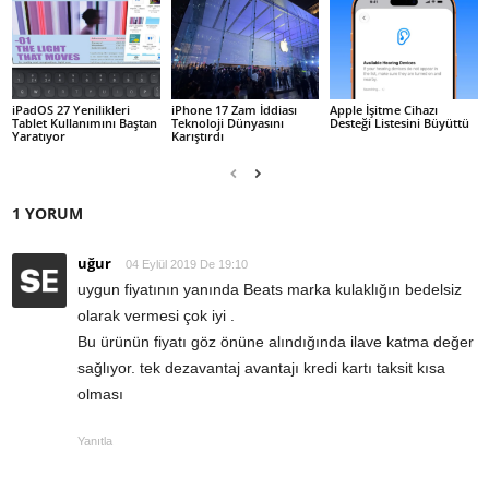
iPadOS 27 Yenilikleri
iPhone 17 Zam İddiası
Apple İşitme Cihazı
Tablet Kullanımını Baştan
Teknoloji Dünyasını
Desteği Listesini Büyüttü
Yaratıyor
Karıştırdı
1 YORUM
uğur
04 Eylül 2019 De 19:10
uygun fiyatının yanında Beats marka kulaklığın bedelsiz
olarak vermesi çok iyi .
Bu ürünün fiyatı göz önüne alındığında ilave katma değer
sağlıyor. tek dezavantaj avantajı kredi kartı taksit kısa
olması
Yanıtla