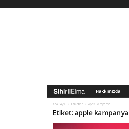
Hakkımızda
S
i
Ana Sayfa
Etiketler
Apple kampanya
Etiket: apple kampanya
h
i