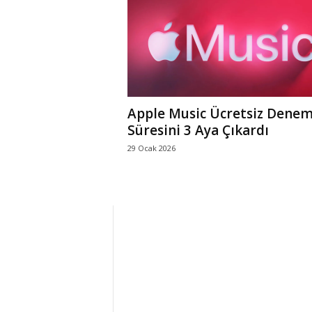
r
l
i
Apple Music Ücretsiz Dene
E
Süresini 3 Aya Çıkardı
29 Ocak 2026
l
m
a