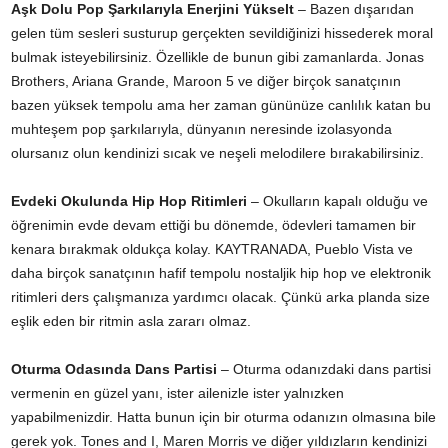
Aşk Dolu Pop Şarkılarıyla Enerjini Yükselt
– Bazen dışarıdan
gelen tüm sesleri susturup gerçekten sevildiğinizi hissederek moral
bulmak isteyebilirsiniz. Özellikle de bunun gibi zamanlarda. Jonas
Brothers, Ariana Grande, Maroon 5 ve diğer birçok sanatçının
bazen yüksek tempolu ama her zaman gününüze canlılık katan bu
muhteşem pop şarkılarıyla, dünyanın neresinde izolasyonda
olursanız olun kendinizi sıcak ve neşeli melodilere bırakabilirsiniz.
Evdeki Okulunda Hip Hop Ritimleri
– Okulların kapalı olduğu ve
öğrenimin evde devam ettiği bu dönemde, ödevleri tamamen bir
kenara bırakmak oldukça kolay. KAYTRANADA, Pueblo Vista ve
daha birçok sanatçının hafif tempolu nostaljik hip hop ve elektronik
ritimleri ders çalışmanıza yardımcı olacak. Çünkü arka planda size
eşlik eden bir ritmin asla zararı olmaz.
Oturma Odasında Dans Partisi
– Oturma odanızdaki dans partisi
vermenin en güzel yanı, ister ailenizle ister yalnızken
yapabilmenizdir. Hatta bunun için bir oturma odanızın olmasına bile
gerek yok. Tones and I, Maren Morris ve diğer yıldızların kendinizi