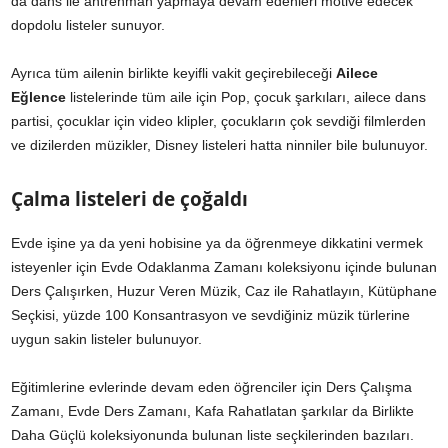
da dans ile antrenman yapmaya devam edenleri motive edecek
dopdolu listeler sunuyor.
Ayrıca tüm ailenin birlikte keyifli vakit geçirebileceği
Ailece
Eğlence
listelerinde tüm aile için Pop, çocuk şarkıları, ailece dans
partisi, çocuklar için video klipler, çocukların çok sevdiği filmlerden
ve dizilerden müzikler, Disney listeleri hatta ninniler bile bulunuyor.
Çalma listeleri de çoğaldı
Evde işine ya da yeni hobisine ya da öğrenmeye dikkatini vermek
isteyenler için Evde Odaklanma Zamanı koleksiyonu içinde bulunan
Ders Çalışırken, Huzur Veren Müzik, Caz ile Rahatlayın, Kütüphane
Seçkisi, yüzde 100 Konsantrasyon ve sevdiğiniz müzik türlerine
uygun sakin listeler bulunuyor.
Eğitimlerine evlerinde devam eden öğrenciler için Ders Çalışma
Zamanı, Evde Ders Zamanı, Kafa Rahatlatan şarkılar da Birlikte
Daha Güçlü koleksiyonunda bulunan liste seçkilerinden bazıları.