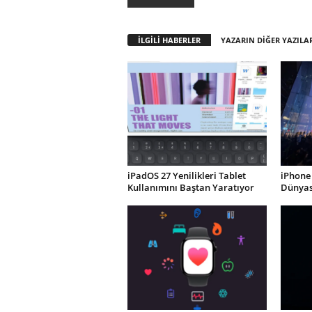
İLGİLİ HABERLER
YAZARIN DİĞER YAZILA
iPadOS 27 Yenilikleri Tablet
iPhone 
Kullanımını Baştan Yaratıyor
Dünyası