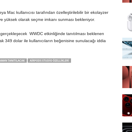
a Mac kullanıcısı tarafından özelleştirilebilir bir ekolayzer
a ve yüksek olarak seçme imkanı sunması bekleniyor.
n gerçekleşecek WWDC etkinliğinde tanıtılması beklenen
rak 349 dolar ile kullanıcıların beğenisine sunulacağı iddia
AMAN TANITILACAK
AIRPODS STUDIO ÖZELLIKLERI