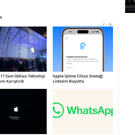
RI
17 Zam İddiası Teknoloji
Apple İşitme Cihazı Desteği
nı Karıştırdı
Listesini Büyüttü