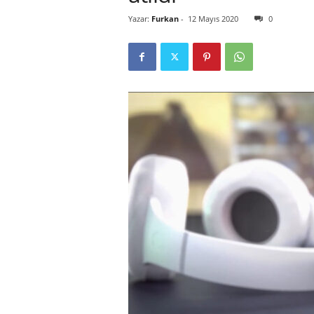
Yazar:
Furkan
-
12 Mayıs 2020
0
r
l
i
E
l
m
a