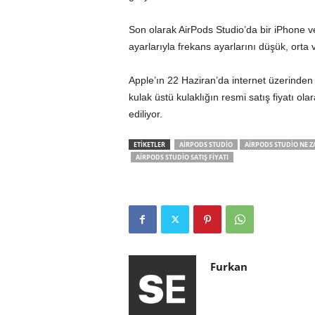
Son olarak AirPods Studio’da bir iPhone vey
ayarlarıyla frekans ayarlarını düşük, ort
Apple’ın 22 Haziran’da internet üzerinde
kulak üstü kulaklığın resmi satış fiyatı ola
ediliyor.
ETİKETLER
AIRPODS STUDIO
AIRPODS STUDIO NE Z
AIRPODS STUDIO SATIŞ FIYATI
Furkan