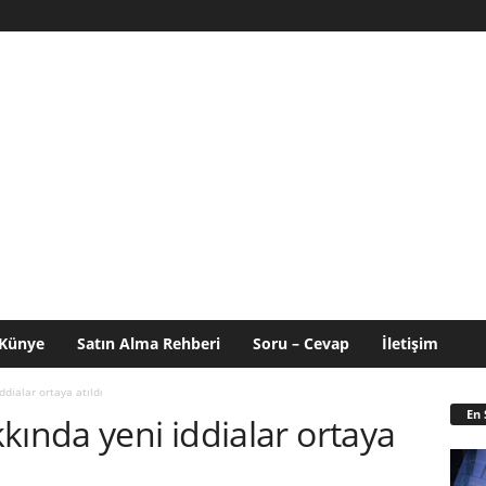
Künye
Satın Alma Rehberi
Soru – Cevap
İletişim
ddialar ortaya atıldı
En 
kında yeni iddialar ortaya