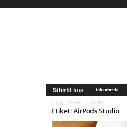
Hakkımızda
S
i
Ana Sayfa
Etiketler
AirPods Studio
Etiket: AirPods Studio
h
i