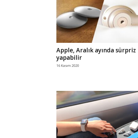
r
l
i
Apple, Aralık ayında sürpriz
E
yapabilir
16 Kasım 2020
l
m
a