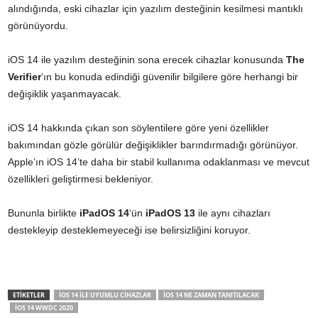
alındığında, eski cihazlar için yazılım desteğinin kesilmesi mantıklı
görünüyordu.
iOS 14 ile yazılım desteğinin sona erecek cihazlar konusunda
The
Verifier
‘ın bu konuda edindiği güvenilir bilgilere göre herhangi bir
değişiklik yaşanmayacak.
iOS 14 hakkında çıkan son söylentilere göre yeni özellikler
bakımından gözle görülür değişiklikler barındırmadığı görünüyor.
Apple’ın iOS 14’te daha bir stabil kullanıma odaklanması ve mevcut
özellikleri geliştirmesi bekleniyor.
Bununla birlikte
iPadOS 14
‘ün
iPadOS 13
ile aynı cihazları
destekleyip desteklemeyeceği ise belirsizliğini koruyor.
ETİKETLER
IOS 14 ILE UYUMLU CIHAZLAR
IOS 14 NE ZAMAN TANITILACAK
IOS 14 WWDC 2020