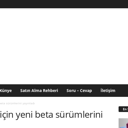
Künye
Satın Alma Rehberi
Soru – Cevap
İletişim
i beta sürümlerini yayınladı
En 
r için yeni beta sürümlerini