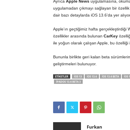
Ayrıca
Apple News
uygulamasına, okumay
uygulamadan çıkmayı sağlayan bir özellik 
dair bazı detaylarda iOS 13.6’da yer alıyor
Apple’ın geçtiğimiz hafta gerçekleştirdiği
özellikler arasında bulunan
CarKey
özelli
ile yoğun olarak çalışan Apple, bu özelliği 
Bununla birlikte geri kalan beta sürümleri
geliştirmeleri bulunuyor.
ETİKETLER
IOS 13
IOS 13.6
IOS 13.6 BETA
IOS 
IPADOS 13.6 BETA 3
Furkan