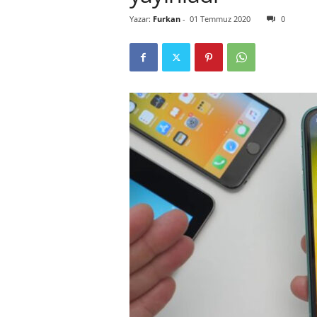
Yazar:
Furkan
-
01 Temmuz 2020
0
r
l
i
E
l
m
a