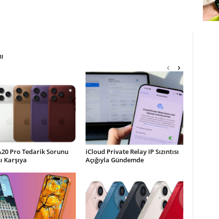
RI
A20 Pro Tedarik Sorunu
iCloud Private Relay IP Sızıntısı
şı Karşıya
Açığıyla Gündemde