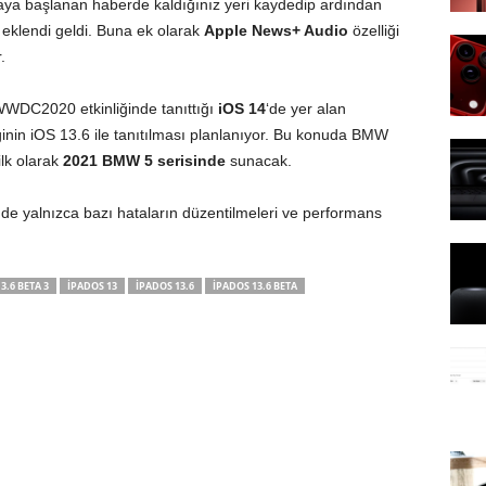
a başlanan haberde kaldığınız yeri kaydedip ardından
eklendi geldi. Buna ek olarak
Apple News+ Audio
özelliği
.
 WWDC2020 etkinliğinde tanıttığı
iOS 14
‘de yer alan
ğinin iOS 13.6 ile tanıtılması planlanıyor. Bu konuda BMW
ilk olarak
2021 BMW 5 serisinde
sunacak.
nde yalnızca bazı hataların düzentilmeleri ve performans
13.6 BETA 3
IPADOS 13
IPADOS 13.6
IPADOS 13.6 BETA