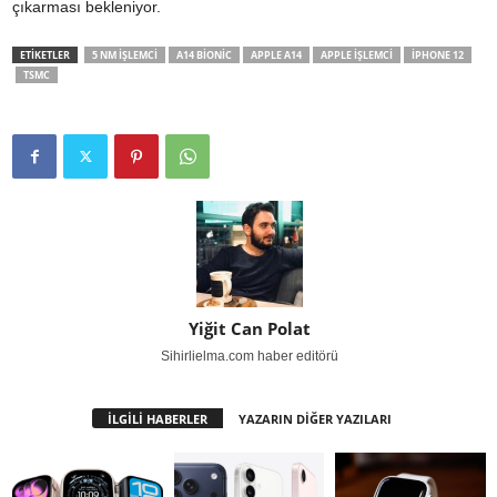
çıkarması bekleniyor.
ETİKETLER
5 NM IŞLEMCI
A14 BIONIC
APPLE A14
APPLE IŞLEMCI
IPHONE 12
TSMC
Yiğit Can Polat
Sihirlielma.com haber editörü
İLGİLİ HABERLER
YAZARIN DİĞER YAZILARI