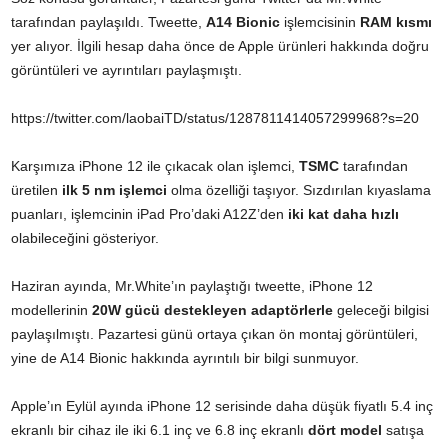
tarafından paylaşıldı. Tweette,
A14 Bionic
işlemcisinin
RAM kısmı
yer alıyor. İlgili hesap daha önce de Apple ürünleri hakkında doğru
görüntüleri ve ayrıntıları paylaşmıştı.
https://twitter.com/laobaiTD/status/1287811414057299968?s=20
Karşımıza iPhone 12 ile çıkacak olan işlemci,
TSMC
tarafından
üretilen
ilk 5 nm işlemci
olma özelliği taşıyor. Sızdırılan kıyaslama
puanları, işlemcinin iPad Pro’daki A12Z’den
iki kat daha hızlı
olabileceğini gösteriyor.
Haziran ayında, Mr.White’ın paylaştığı tweette, iPhone 12
modellerinin
20W gücü destekleyen adaptörlerle
geleceği bilgisi
paylaşılmıştı. Pazartesi günü ortaya çıkan ön montaj görüntüleri,
yine de A14 Bionic hakkında ayrıntılı bir bilgi sunmuyor.
Apple’ın Eylül ayında iPhone 12 serisinde daha düşük fiyatlı 5.4 inç
ekranlı bir cihaz ile iki 6.1 inç ve 6.8 inç ekranlı
dört model
satışa