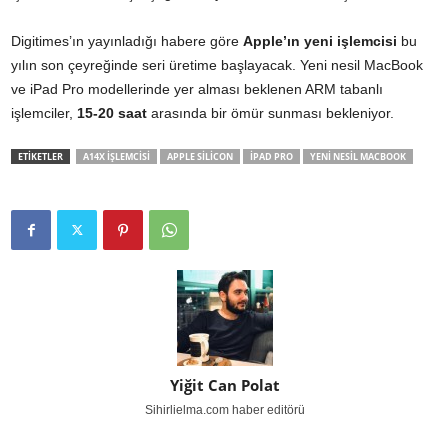
Digitimes’ın yayınladığı habere göre
Apple’ın yeni işlemcisi
bu
yılın son çeyreğinde seri üretime başlayacak. Yeni nesil MacBook
ve iPad Pro modellerinde yer alması beklenen ARM tabanlı
işlemciler,
15-20 saat
arasında bir ömür sunması bekleniyor.
ETİKETLER
A14X IŞLEMCISI
APPLE SILICON
IPAD PRO
YENI NESIL MACBOOK
Yiğit Can Polat
Sihirlielma.com haber editörü