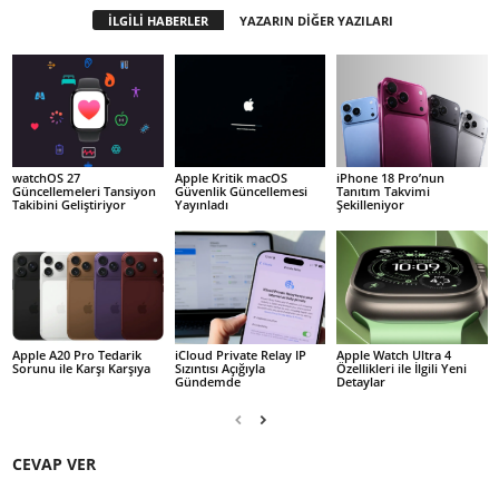
İLGİLİ HABERLER
YAZARIN DİĞER YAZILARI
watchOS 27
Apple Kritik macOS
iPhone 18 Pro’nun
Güncellemeleri Tansiyon
Güvenlik Güncellemesi
Tanıtım Takvimi
Takibini Geliştiriyor
Yayınladı
Şekilleniyor
Apple A20 Pro Tedarik
iCloud Private Relay IP
Apple Watch Ultra 4
Sorunu ile Karşı Karşıya
Sızıntısı Açığıyla
Özellikleri ile İlgili Yeni
Gündemde
Detaylar
CEVAP VER