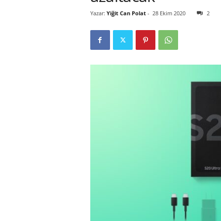
Yazar:
Yiğit Can Polat
-
28 Ekim 2020
2
r
l
i
E
l
m
a