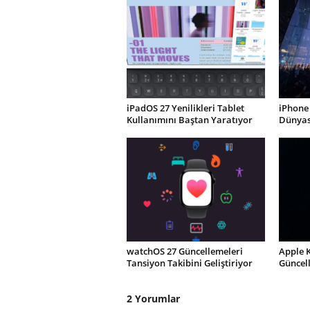
iPadOS 27 Yenilikleri Tablet
iPhone 
Kullanımını Baştan Yaratıyor
Dünyası
watchOS 27 Güncellemeleri
Apple 
Tansiyon Takibini Geliştiriyor
Güncel
2 Yorumlar