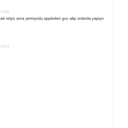
e 23:25
ak istiyo ama yemiyodu appleden guc alip onlarda yapiyo
e 02:01