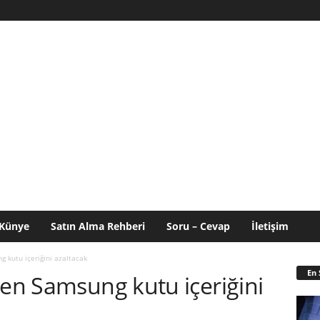
Künye
Satın Alma Rehberi
Soru – Cevap
İletişim
g kutu içeriğini azaltacak
En 
çen Samsung kutu içeriğini