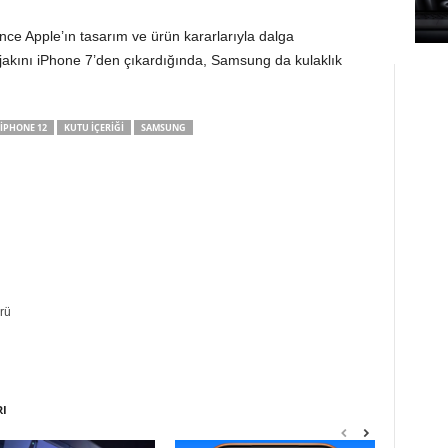
e Apple’ın tasarım ve ürün kararlarıyla dalga
 jakını ‌iPhone 7’den çıkardığında, Samsung da kulaklık
IPHONE 12
KUTU IÇERIĞI
SAMSUNG
rü
RI