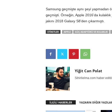
Samsung geçmişte aynı şeyi yapmadan önc
geçmişti. Örneğin, Apple 2016’da kulaklık
jakını 2018 Galaxy S8’den çıkarmıştı.
ETİKETLER
APPLE
GÜÇ ADAPTÖRÜ VE KULAKLIK
Yiğit Can Polat
Sihirlielma.com haber editö
İLGİLİ HABERLER
YAZARIN DİĞER YAZILA