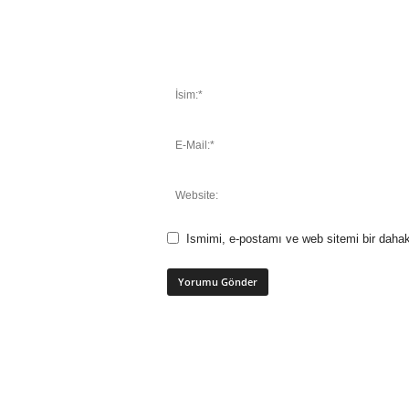
Ismimi, e-postamı ve web sitemi bir dahak