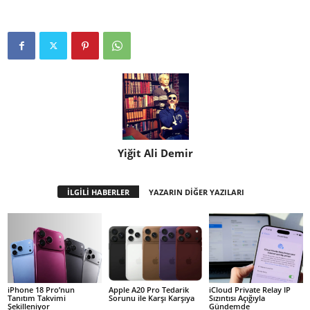
Yiğit Ali Demir
İLGİLİ HABERLER
YAZARIN DİĞER YAZILARI
iPhone 18 Pro’nun
Apple A20 Pro Tedarik
iCloud Private Relay IP
Tanıtım Takvimi
Sorunu ile Karşı Karşıya
Sızıntısı Açığıyla
Şekilleniyor
Gündemde