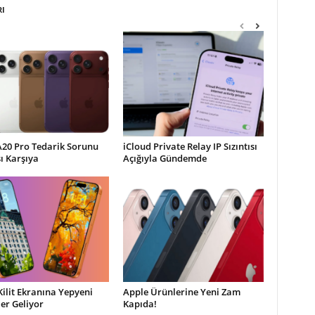
RI
A20 Pro Tedarik Sorunu
iCloud Private Relay IP Sızıntısı
şı Karşıya
Açığıyla Gündemde
Kilit Ekranına Yepyeni
Apple Ürünlerine Yeni Zam
ler Geliyor
Kapıda!