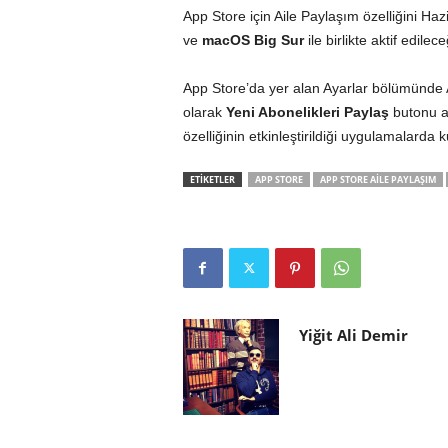
App Store için Aile Paylaşım özelliğini Ha
ve
macOS Big Sur
ile birlikte aktif edilec
App Store’da yer alan Ayarlar bölümünde Ai
olarak
Yeni Abonelikleri Paylaş
butonu ak
özelliğinin etkinleştirildiği uygulamalarda k
ETİKETLER
APP STORE
APP STORE AILE PAYLAŞIM
Yiğit Ali Demir