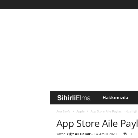
Hakkımızda
S
i
Ana Sayfa
Apple
App Store Aile Paylaşım özelliği 
App Store Aile Payl
h
Yazar:
Yiğit Ali Demir
-
04 Aralık 2020
0
i