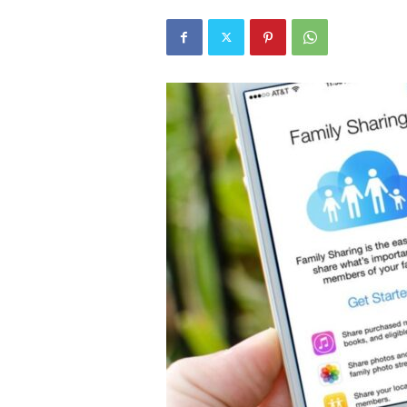
r
l
i
E
l
m
a