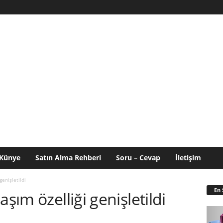
Künye
Satın Alma Rehberi
Soru – Cevap
İletişim
genişletildi
En 
aşım özelliği genişletildi