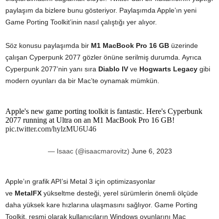
paylaşım da bizlere bunu gösteriyor. Paylaşımda Apple’ın yeni
Game Porting Toolkit’inin nasıl çalıştığı yer alıyor.
Söz konusu
paylaşımda
bir
M1 MacBook Pro 16 GB
üzerinde
çalışan Cyperpunk 2077 gözler önüne serilmiş durumda. Ayrıca
Cyperpunk 2077’nin yanı sıra
Diablo IV
ve
Hogwarts Legacy
gibi
modern oyunları da bir Mac’te oynamak mümkün.
Apple's new game porting toolkit is fantastic. Here's Cyperbunk
2077 running at Ultra on an M1 MacBook Pro 16 GB!
pic.twitter.com/hylzMU6U46
— Isaac (@isaacmarovitz)
June 6, 2023
Apple’ın grafik API’si Metal 3 için optimizasyonlar
ve
MetalFX
yükseltme desteği, yerel sürümlerin önemli ölçüde
daha yüksek kare hızlarına ulaşmasını sağlıyor. Game Porting
Toolkit, resmi olarak kullanıcıların Windows oyunlarını Mac