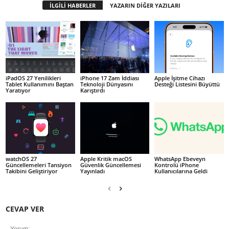
İLGİLİ HABERLER
YAZARIN DİĞER YAZILARI
iPadOS 27 Yenilikleri
iPhone 17 Zam İddiası
Apple İşitme Cihazı
Tablet Kullanımını Baştan
Teknoloji Dünyasını
Desteği Listesini Büyüttü
Yaratıyor
Karıştırdı
watchOS 27
Apple Kritik macOS
WhatsApp Ebeveyn
Güncellemeleri Tansiyon
Güvenlik Güncellemesi
Kontrolü iPhone
Takibini Geliştiriyor
Yayınladı
Kullanıcılarına Geldi
CEVAP VER