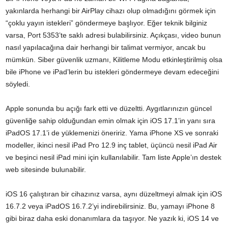
yakınlarda herhangi bir AirPlay cihazı olup olmadığını görmek için
“çoklu yayın istekleri” göndermeye başlıyor. Eğer teknik bilginiz
varsa, Port 5353’te saklı adresi bulabilirsiniz. Açıkçası, video bunun
nasıl yapılacağına dair herhangi bir talimat vermiyor, ancak bu
mümkün. Siber güvenlik uzmanı, Kilitleme Modu etkinleştirilmiş olsa
bile
iPhone
ve iPad’lerin bu istekleri göndermeye devam edeceğini
söyledi.
Apple sonunda bu açığı fark etti ve düzeltti. Aygıtlarınızın güncel
güvenliğe sahip olduğundan emin olmak için iOS 17.1’in yanı sıra
iPadOS 17.1’i de yüklemenizi öneririz. Yama iPhone XS ve sonraki
modeller, ikinci nesil iPad Pro 12.9 inç tablet, üçüncü nesil iPad Air
ve beşinci nesil iPad mini için kullanılabilir. Tam liste Apple’ın destek
web sitesinde bulunabilir.
iOS 16 çalıştıran bir cihazınız varsa, aynı düzeltmeyi almak için iOS
16.7.2 veya iPadOS 16.7.2’yi indirebilirsiniz. Bu, yamayı iPhone 8
gibi biraz daha eski donanımlara da taşıyor. Ne yazık ki, iOS 14 ve