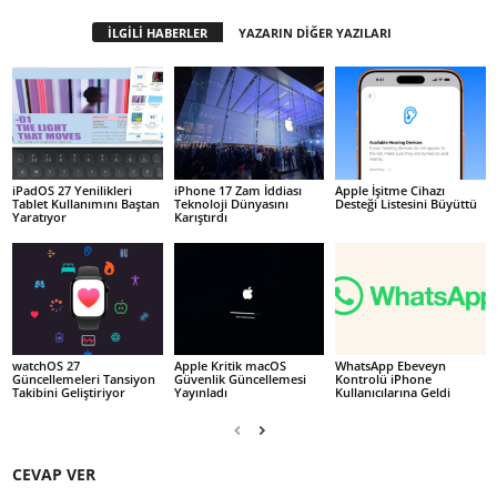
İLGİLİ HABERLER
YAZARIN DİĞER YAZILARI
iPadOS 27 Yenilikleri
iPhone 17 Zam İddiası
Apple İşitme Cihazı
Tablet Kullanımını Baştan
Teknoloji Dünyasını
Desteği Listesini Büyüttü
Yaratıyor
Karıştırdı
watchOS 27
Apple Kritik macOS
WhatsApp Ebeveyn
Güncellemeleri Tansiyon
Güvenlik Güncellemesi
Kontrolü iPhone
Takibini Geliştiriyor
Yayınladı
Kullanıcılarına Geldi
CEVAP VER