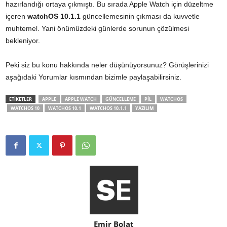
hazırlandığı ortaya çıkmıştı. Bu sırada Apple Watch için düzeltme
içeren
watchOS 10.1.1
güncellemesinin çıkması da kuvvetle
muhtemel. Yani önümüzdeki günlerde sorunun çözülmesi
bekleniyor.
Peki siz bu konu hakkında neler düşünüyorsunuz? Görüşlerinizi
aşağıdaki Yorumlar kısmından bizimle paylaşabilirsiniz.
ETİKETLER
APPLE
APPLE WATCH
GÜNCELLEME
PIL
WATCHOS
WATCHOS 10
WATCHOS 10.1
WATCHOS 10.1.1
YAZILIM
Emir Bolat